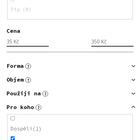
Tip
0
Cena
35
Kč
350
Kč
Forma
?
Objem
?
Použiji na
?
Pro koho
?
Dospělí
1