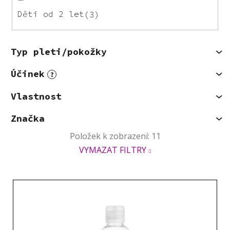
Děti od 2 let
3
Typ pleti/pokožky
Účinek
?
Vlastnost
Značka
Položek k zobrazení:
11
VYMAZAT FILTRY
V
ý
p
i