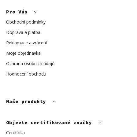
á
p
Pro Vás
a
t
í
Obchodní podmínky
Doprava a platba
Reklamace a vrácení
Moje objednávka
Ochrana osobních údajů
Hodnocení obchodu
Naše produkty
Objevte certifikované značky
Centifolia