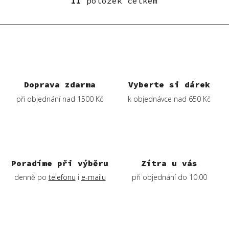
11
položek celkem
O
v
l
á
d
a
c
í
Doprava zdarma
Vyberte si dárek
p
při objednání nad 1500 Kč
k objednávce nad 650 Kč
r
v
k
y
v
ý
Poradíme při výběru
Zítra u vás
p
denně po
telefonu
i
e-mailu
při objednání do 10:00
i
s
u
Z