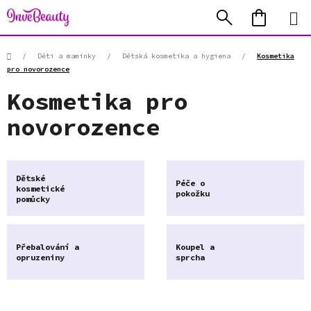
Přejít
Hledat
NÁKUP
na
KOŠÍK
obsah
Domů
/
Děti a maminky
/
Dětská kosmetika a hygiena
/
Kosmetika
pro novorozence
Kosmetika pro
novorozence
Dětské
Péče o
kosmetické
pokožku
pomůcky
Přebalování a
Koupel a
opruzeniny
sprcha