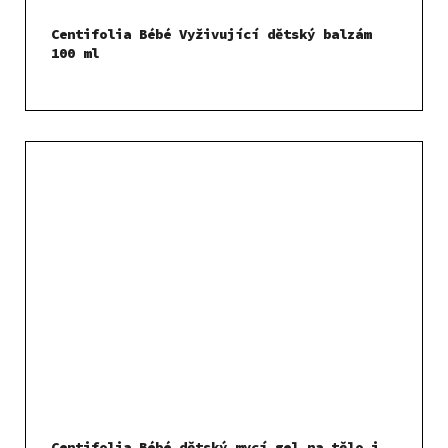
Centifolia Bébé Vyživující dětský balzám
100 ml
Centifolia Bébé dětský mycí gel na tělo i