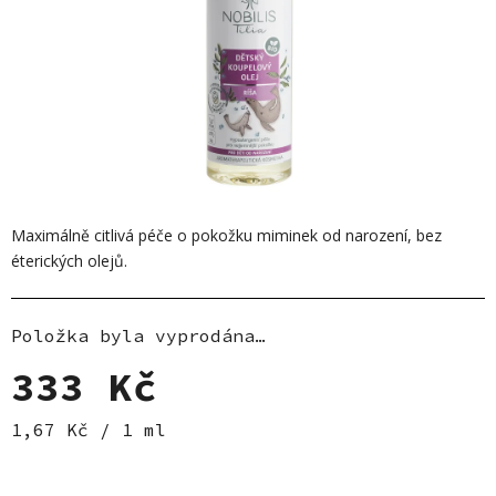
Maximálně citlivá péče o pokožku miminek od narození, bez
éterických olejů.
Položka byla vyprodána…
333 Kč
Měrná cena:
1,67 Kč / 1 ml