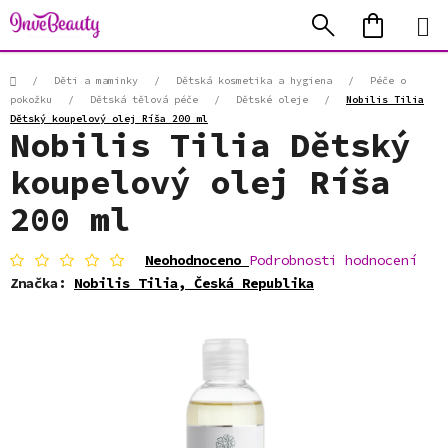
Přejít
Hledat
NÁKUP
na
KOŠÍK
obsah
Domů
/
Děti a maminky
/
Dětská kosmetika a hygiena
/
Péče o
pokožku
/
Dětská tělová péče
/
Dětské oleje
/
Nobilis Tilia
Dětský koupelový olej Ríša 200 ml
Nobilis Tilia Dětský
koupelový olej Ríša
200 ml
Průměrné
Neohodnoceno
Podrobnosti hodnocení
hodnocení
Značka:
Nobilis Tilia, Česká Republika
produktu
je
0,0
z
5
hvězdiček.