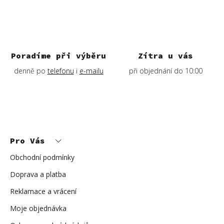
Poradíme při výběru
Zítra u vás
denně po
telefonu
i
e-mailu
při objednání do 10:00
Z
á
p
Pro Vás
a
t
í
Obchodní podmínky
Doprava a platba
Reklamace a vrácení
Moje objednávka