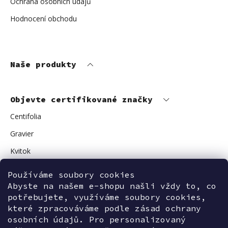
Ochrana osobních údajů
Hodnocení obchodu
Naše produkty
Objevte certifikované značky
Centifolia
Gravier
Kvitok
Vuokkoset
Používáme soubory cookies
Abyste na našem e-shopu našli vždy to, co
Avant Skincare
potřebujete, využíváme soubory cookies,
Sonnentor
které zpracováváme podle zásad ochrany
osobních údajů. Pro personalizovaný