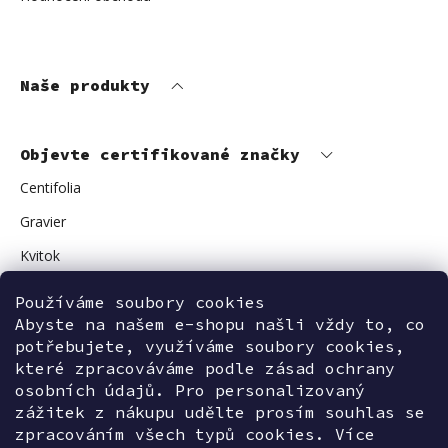
Naše produkty
Objevte certifikované značky
Centifolia
Gravier
Kvitok
Vuokkoset
Používáme soubory cookies
Avant Skincare
Abyste na našem e-shopu našli vždy to, co
potřebujete, využíváme soubory cookies,
Sonnentor
které zpracováváme podle zásad ochrany
osobních údajů. Pro personalizovaný
zážitek z nákupu udělte prosím souhlas se
zpracováním všech typů cookies. Více
Kontaktujte nás