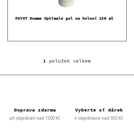
u
k
t
PAYOT Homme Optimale gel na holení 150 ml
ů
1
položek celkem
O
v
l
á
d
a
c
í
Doprava zdarma
Vyberte si dárek
p
při objednání nad 1500 Kč
k objednávce nad 650 Kč
r
v