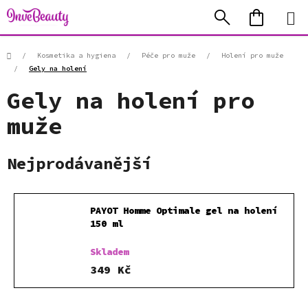
Přejít
Hledat
NÁKUP
na
KOŠÍK
obsah
Domů
/
Kosmetika a hygiena
/
Péče pro muže
/
Holení pro muže
/
Gely na holení
Gely na holení pro
muže
Nejprodávanější
PAYOT Homme Optimale gel na holení
150 ml
Skladem
349 Kč