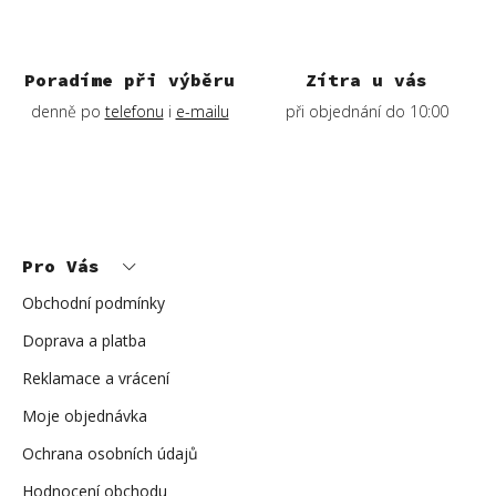
k
y
v
ý
Poradíme při výběru
Zítra u vás
p
denně po
telefonu
i
e-mailu
při objednání do 10:00
i
s
u
Z
á
p
Pro Vás
a
t
í
Obchodní podmínky
Doprava a platba
Reklamace a vrácení
Moje objednávka
Ochrana osobních údajů
Hodnocení obchodu