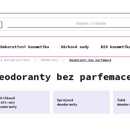
Dekorativní kosmetika
Dárkové sady
BIO kosmetik
 a antiperspiranty
/
Deodoranty
/
Deodoranty bez parfemace
eodoranty bez parfemac
uličkové
Sprejové
Tuhé
roll-on)
deodoranty
deodor
eodoranty