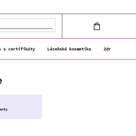
NÁKUPNÍ
KOŠÍK
a s certifikáty
Lázeňská kosmetika
Zdravá výživa
e
anty