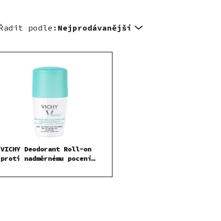
Řadit podle:
Nejprodávanější
VICHY Deodorant Roll-on
proti nadměrnému pocení
50 ml
O
v