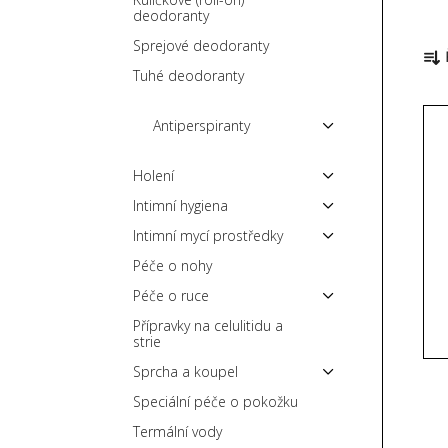
deodoranty
p
Ř
a
Sprejové deodoranty
a
n
Tuhé deodoranty
z
e
V
e
l
Antiperspiranty
ý
n
p
í
Holení
i
p
Intimní hygiena
s
r
Intimní mycí prostředky
p
o
Péče o nohy
r
d
o
u
Péče o ruce
d
k
Přípravky na celulitidu a
strie
u
t
k
Sprcha a koupel
ů
t
Speciální péče o pokožku
ů
Termální vody