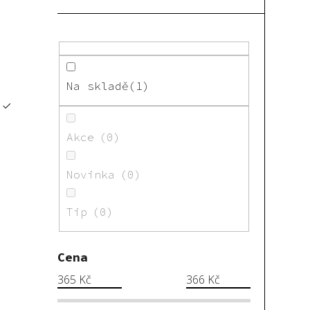
Na skladě
1
Akce
0
Novinka
0
Tip
0
Cena
365
Kč
366
Kč