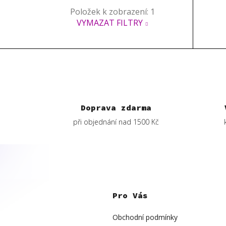
Položek k zobrazení:
1
VYMAZAT FILTRY
Doprava zdarma
při objednání nad 1500 Kč
Z
á
p
Pro Vás
a
t
í
Obchodní podmínky