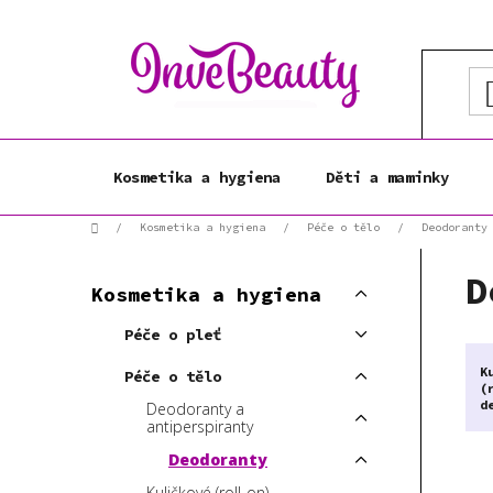
Přejít
na
obsah
Kosmetika a hygiena
Děti a maminky
Domů
/
Kosmetika a hygiena
/
Péče o tělo
/
Deodoranty
P
K
D
Přeskočit
o
Kosmetika a hygiena
a
kategorie
s
t
Péče o pleť
t
e
r
K
g
Péče o tělo
(
a
o
d
Deodoranty a
r
n
antiperspiranty
i
n
Deodoranty
e
í
Kuličkové (roll-on)