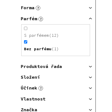
Forma
?
Parfém
?
S parfémem
12
Bez parfému
1
Produktová řada
Složení
Účinek
?
Vlastnost
Značka