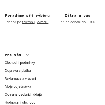
Poradíme při výběru
Zítra u vás
denně po
telefonu
i
e-mailu
při objednání do 10:00
Z
á
p
Pro Vás
a
t
í
Obchodní podmínky
Doprava a platba
Reklamace a vrácení
Moje objednávka
Ochrana osobních údajů
Hodnocení obchodu