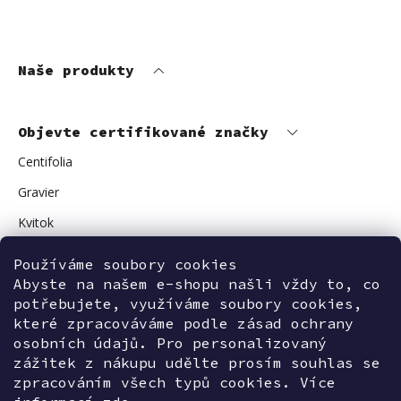
Naše produkty
Objevte certifikované značky
Centifolia
Gravier
Kvitok
Vuokkoset
Používáme soubory cookies
Avant Skincare
Abyste na našem e-shopu našli vždy to, co
potřebujete, využíváme soubory cookies,
Sonnentor
které zpracováváme podle zásad ochrany
osobních údajů. Pro personalizovaný
zážitek z nákupu udělte prosím souhlas se
zpracováním všech typů cookies. Více
Kontaktujte nás