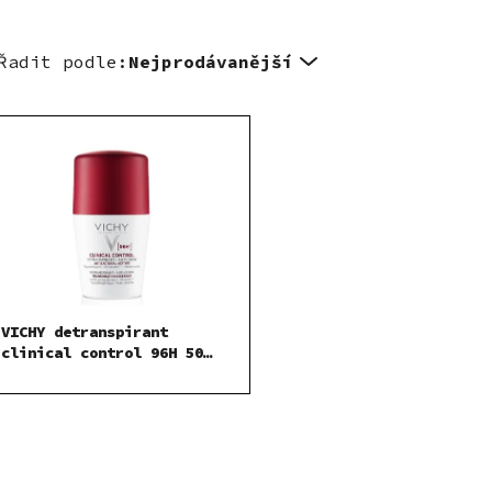
Řadit podle:
Nejprodávanější
VICHY detranspirant
clinical control 96H 50
ml
O
v