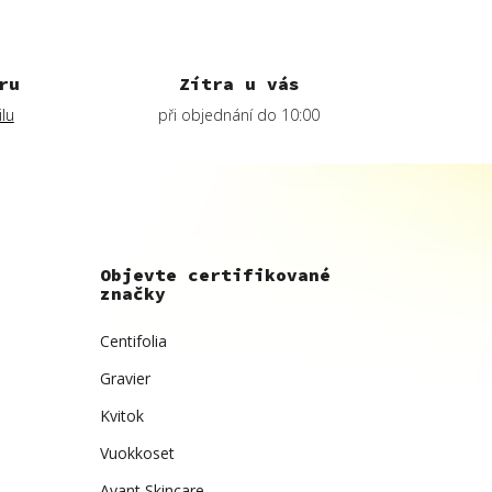
ru
Zítra u vás
lu
při objednání do 10:00
Objevte certifikované
značky
Centifolia
Gravier
Kvitok
Vuokkoset
Avant Skincare