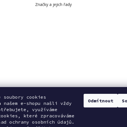
Značky a jejich řady
e soubory cookies
Odmítnout
S
a našem e-shopu našli vždy
otřebujete, využíváme
cookies, které zpracováváme
sad ochrany osobních údajů.