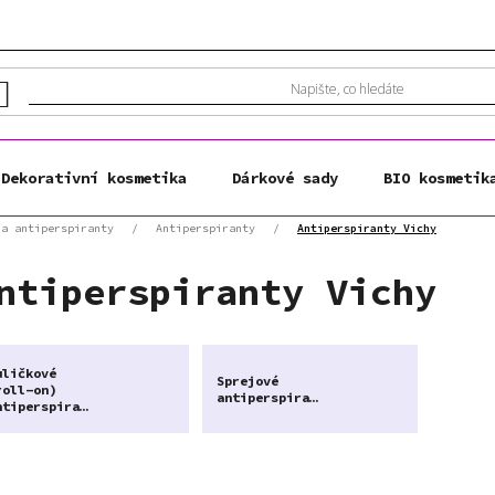
Dekorativní kosmetika
Dárkové sady
BIO kosmetik
 a antiperspiranty
/
Antiperspiranty
/
Antiperspiranty Vichy
ntiperspiranty Vichy
uličkové
Sprejové
roll-on)
antiperspiranty
antiperspiranty