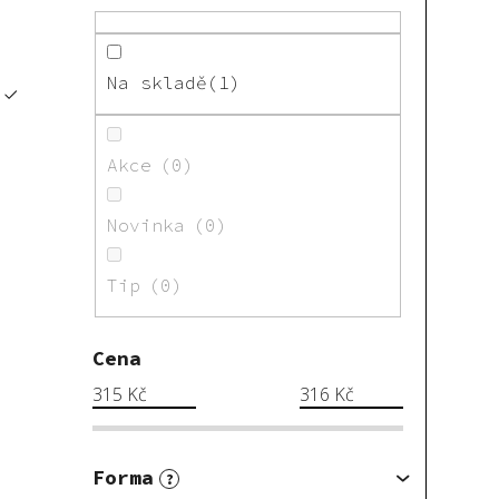
Na skladě
1
Akce
0
Novinka
0
Tip
0
Cena
315
Kč
316
Kč
Forma
?