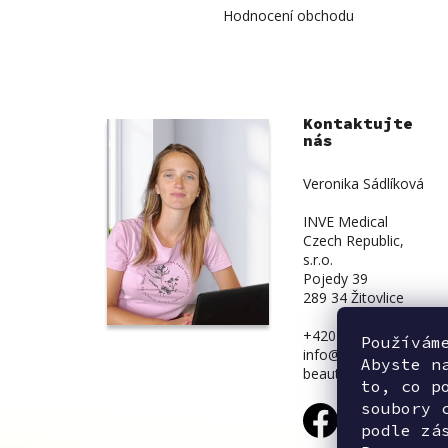
Hodnocení obchodu
Kontaktujte
nás
Veronika Sádlíková
INVE Medical
Czech Republic,
s.r.o.
Pojedy 39
289 34 Žitovlice
+420 734 839 831
Používám
info@inve-
Abyste n
beauty.cz
to, co p
soubory 
podle zá