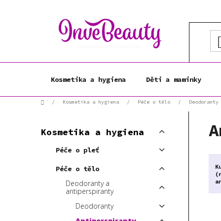
Přejít
na
obsah
Kosmetika a hygiena
Děti a maminky
Domů
/
Kosmetika a hygiena
/
Péče o tělo
/
Deodoranty
P
K
A
Přeskočit
o
Kosmetika a hygiena
a
kategorie
s
t
Péče o pleť
t
e
r
K
g
Péče o tělo
(
a
o
Deodoranty a
r
n
antiperspiranty
i
n
Deodoranty
e
í
Antiperspiranty