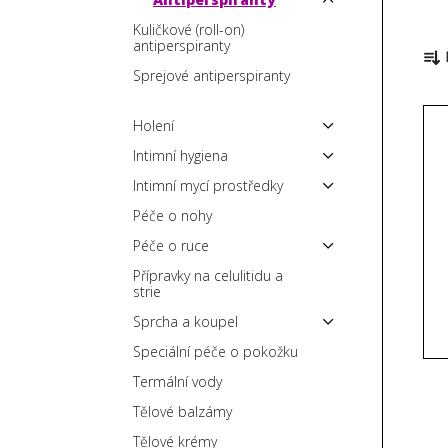
p
Kuličkové (roll-on)
Ř
a
antiperspiranty
a
n
Sprejové antiperspiranty
z
e
V
e
l
Holení
ý
n
Intimní hygiena
p
í
Intimní mycí prostředky
i
p
s
Péče o nohy
r
p
o
Péče o ruce
r
d
Přípravky na celulitidu a
strie
o
u
d
k
Sprcha a koupel
u
t
Speciální péče o pokožku
k
ů
Termální vody
t
Tělové balzámy
ů
Tělové krémy