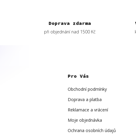
Doprava zdarma
při objednání nad 1500 Kč
Z
á
p
Pro Vás
a
t
í
Obchodní podmínky
Doprava a platba
Reklamace a vrácení
Moje objednávka
Ochrana osobních údajů