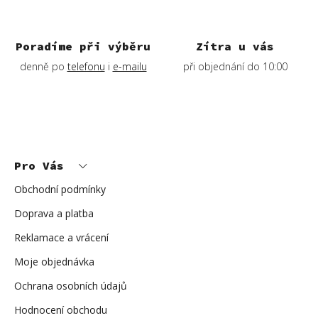
Poradíme při výběru
Zítra u vás
denně po
telefonu
i
e-mailu
při objednání do 10:00
Z
á
p
Pro Vás
a
t
í
Obchodní podmínky
Doprava a platba
Reklamace a vrácení
Moje objednávka
Ochrana osobních údajů
Hodnocení obchodu