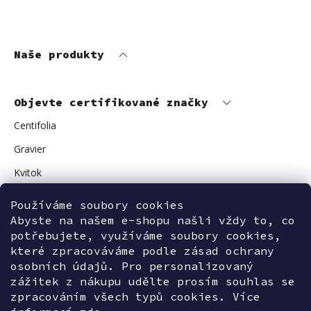
Naše produkty
Objevte certifikované značky
Centifolia
Gravier
Kvitok
Vuokkoset
Používáme soubory cookies
Avant Skincare
Abyste na našem e-shopu našli vždy to, co
potřebujete, využíváme soubory cookies,
Sonnentor
které zpracováváme podle zásad ochrany
osobních údajů. Pro personalizovaný
zážitek z nákupu udělte prosím souhlas se
zpracováním všech typů cookies. Více
Kontaktujte nás