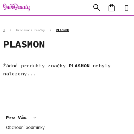
Přejít
Hledat
NÁKUP
na
KOŠÍK
obsah
Domů
/
Prodávané značky
/
PLASMON
PLASMON
Žádné produkty značky
PLASMON
nebyly
nalezeny...
Z
á
p
Pro Vás
a
t
í
Obchodní podmínky