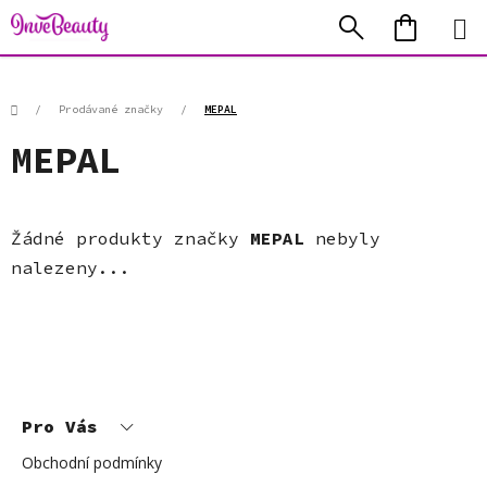
Přejít
Hledat
NÁKUP
na
KOŠÍK
obsah
Domů
/
Prodávané značky
/
MEPAL
MEPAL
Žádné produkty značky
MEPAL
nebyly
nalezeny...
Z
á
p
Pro Vás
a
t
í
Obchodní podmínky