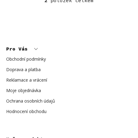
2
položek celkem
O
v
l
á
d
Z
a
á
c
p
Pro Vás
a
í
t
p
í
Obchodní podmínky
r
Doprava a platba
v
k
Reklamace a vrácení
y
Moje objednávka
v
ý
Ochrana osobních údajů
p
i
Hodnocení obchodu
s
u