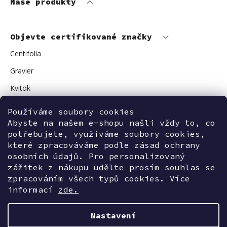
Naše produkty
Objevte certifikované značky
Centifolia
Gravier
Kvitok
Vuokkoset
Používáme soubory cookies
Avant Skincare
Abyste na našem e-shopu našli vždy to, co
potřebujete, využíváme soubory cookies,
Sonnentor
které zpracováváme podle zásad ochrany
osobních údajů. Pro personalizovaný
zážitek z nákupu udělte prosím souhlas se
zpracováním všech typů cookies. Více
Kontaktujte nás
informací
zde.
Nastavení