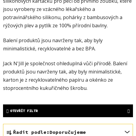
silikonových kartáčků pro péči od prvního zoubku, které
jsou vyrobeny ze vzácného lékařského a
potravinářského silikonu, pohárky z bambusových a
rýžových plev a pytlík ze 100% přírodní bavlny.
Balení produktů jsou navrženy tak, aby byly
minimalistické, recyklovatelné a bez BPA.
Jack N'Jill je společnost ohleduplná vůči přírodě. Balení
produktů jsou navrženy tak, aby byly minimalistické,
karton je z recyklovatelného papíru a okénko ze
stoprocentního kukuřičného škrobu.
OTEVŘÍT FILTR
Ř
Řadit podle:
Doporučujeme
a