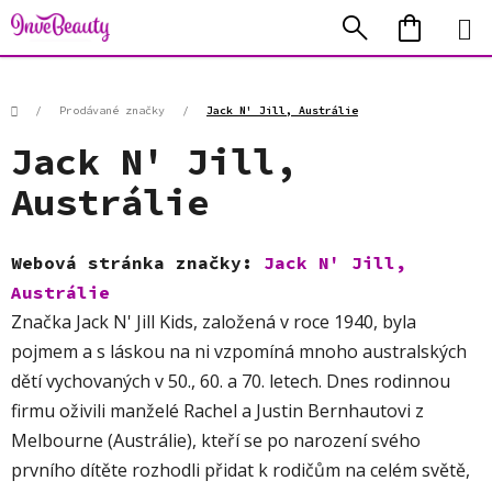
Přejít
Hledat
NÁKUP
na
KOŠÍK
obsah
Domů
/
Prodávané značky
/
Jack N' Jill, Austrálie
Jack N' Jill,
Austrálie
Webová stránka značky:
Jack N' Jill,
Austrálie
Značka Jack N' Jill Kids, založená v roce 1940, byla
pojmem a s láskou na ni vzpomíná mnoho australských
dětí vychovaných v 50., 60. a 70. letech. Dnes rodinnou
firmu oživili manželé Rachel a Justin Bernhautovi z
Melbourne (Austrálie),
kteří se po narození svého
prvního dítěte rozhodli přidat k rodičům na celém světě,