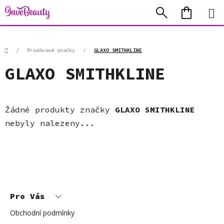
Přejít
Hledat
NÁKUP
na
KOŠÍK
obsah
Domů
/
Prodávané značky
/
GLAXO SMITHKLINE
GLAXO SMITHKLINE
Žádné produkty značky
GLAXO SMITHKLINE
nebyly nalezeny...
Z
á
p
Pro Vás
a
t
í
Obchodní podmínky