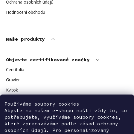
Ochrana osobních údajů
Hodnocení obchodu
Naše produkty
Objevte certifikované značky
Centifolia
Gravier
Kvitok
Vuokkoset
Používáme soubory cookies
Abyste na našem e-shopu našli vždy to, co
Avant Skincare
potřebujete, využíváme soubory cookies,
Sonnentor
které zpracováváme podle zásad ochrany
osobních údajů. Pro personalizovaný