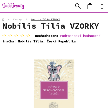
Přejít
Hledat
NÁKUP
na
KOŠÍK
obsah
Domů
/
Vzorky
/
Nobilis Tilia VZORKY
Nobilis Tilia VZORKY
Průměrné
Neohodnoceno
Podrobnosti hodnocení
hodnocení
Značka:
Nobilis Tilia, Česká Republika
produktu
je
0,0
z
5
hvězdiček.