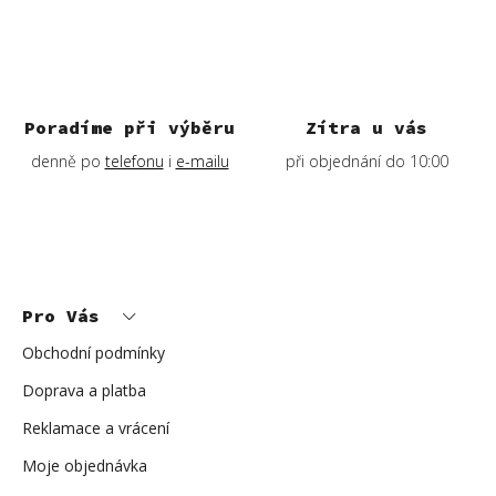
Poradíme při výběru
Zítra u vás
denně po
telefonu
i
e-mailu
při objednání do 10:00
Z
á
p
Pro Vás
a
t
í
Obchodní podmínky
Doprava a platba
Reklamace a vrácení
Moje objednávka