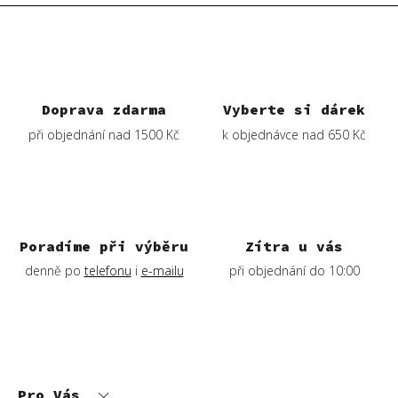
l
á
d
a
c
í
Doprava zdarma
Vyberte si dárek
p
při objednání nad 1500 Kč
k objednávce nad 650 Kč
r
v
k
y
v
ý
Poradíme při výběru
Zítra u vás
p
denně po
telefonu
i
e-mailu
při objednání do 10:00
i
s
u
Z
á
p
Pro Vás
a