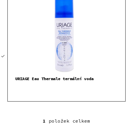
p
i
s
p
r
o
d
u
k
t
URIAGE Eau Thermale termální voda
ů
1
položek celkem
O
v