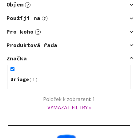
Objem
?
Použiji na
?
Pro koho
?
Produktová řada
Značka
Uriage
1
Položek k zobrazení:
1
VYMAZAT FILTRY
V
ý