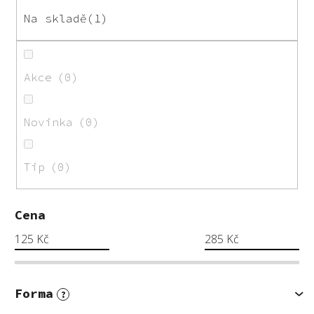
o
Na skladě
1
d
u
k
Akce
0
t
ů
Novinka
0
Tip
0
Cena
125
Kč
285
Kč
Forma
?