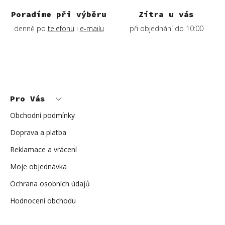
Poradíme při výběru
Zítra u vás
denně po
telefonu
i
e-mailu
při objednání do 10:00
Z
á
p
Pro Vás
a
t
í
Obchodní podmínky
Doprava a platba
Reklamace a vrácení
Moje objednávka
Ochrana osobních údajů
Hodnocení obchodu