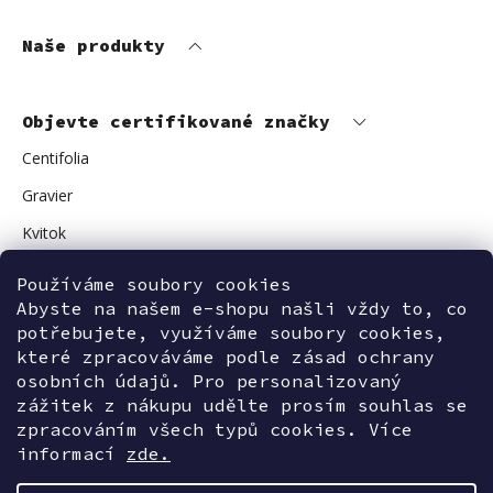
Naše produkty
Objevte certifikované značky
Centifolia
Gravier
Kvitok
Vuokkoset
Používáme soubory cookies
Avant Skincare
Abyste na našem e-shopu našli vždy to, co
potřebujete, využíváme soubory cookies,
Sonnentor
které zpracováváme podle zásad ochrany
osobních údajů. Pro personalizovaný
zážitek z nákupu udělte prosím souhlas se
zpracováním všech typů cookies. Více
Kontaktujte nás
informací
zde.