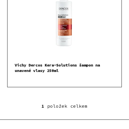
i
s
p
r
o
d
u
k
t
Vichy Dercos Kera-Solutions šampon na
ů
unavené vlasy 250ml
1
položek celkem
O
v
l
á