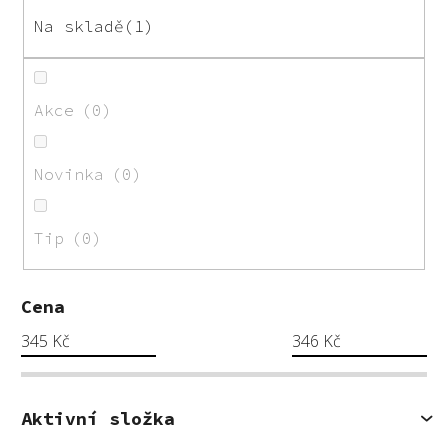
o
Na skladě
1
d
u
k
Akce
0
t
ů
Novinka
0
Tip
0
Cena
345
Kč
346
Kč
Aktivní složka