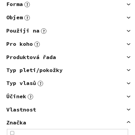
Forma
?
Objem
?
Použiji na
?
Pro koho
?
Produktová řada
Typ pleti/pokožky
Typ vlasů
?
Účinek
?
Vlastnost
Značka