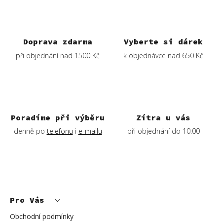
d
a
c
í
Doprava zdarma
Vyberte si dárek
p
při objednání nad 1500 Kč
k objednávce nad 650 Kč
r
v
k
y
v
ý
Poradíme při výběru
Zítra u vás
p
denně po
telefonu
i
e-mailu
při objednání do 10:00
i
s
u
Z
á
p
Pro Vás
a
t
í
Obchodní podmínky