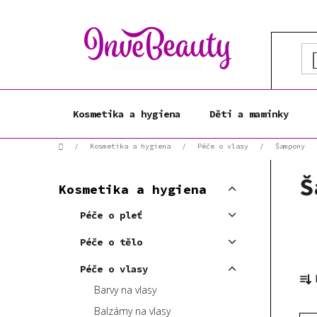
Přejít
na
obsah
Kosmetika a hygiena
Děti a maminky
Domů
/
Kosmetika a hygiena
/
Péče o vlasy
/
Šampony
P
K
Š
Přeskočit
o
Kosmetika a hygiena
a
kategorie
s
t
Péče o pleť
t
e
r
g
Péče o tělo
a
o
Ř
Péče o vlasy
r
n
a
i
Barvy na vlasy
n
z
e
í
Balzámy na vlasy