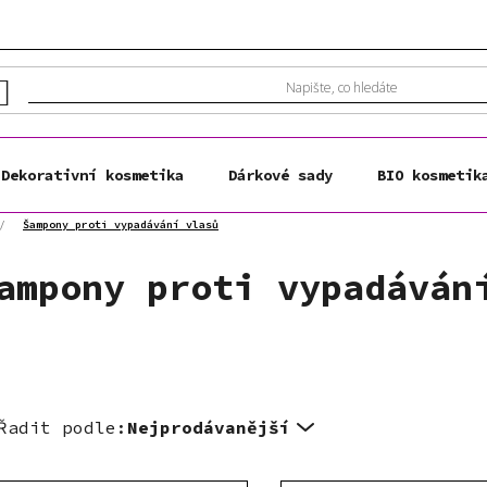
Dekorativní kosmetika
Dárkové sady
BIO kosmetik
/
Šampony proti vypadávání vlasů
ampony proti vypadáván
Řadit podle:
Nejprodávanější