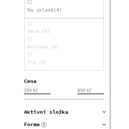
Na skladě
4
Akce
0
Novinka
0
Tip
0
Cena
399
Kč
890
Kč
Aktivní složka
Forma
?