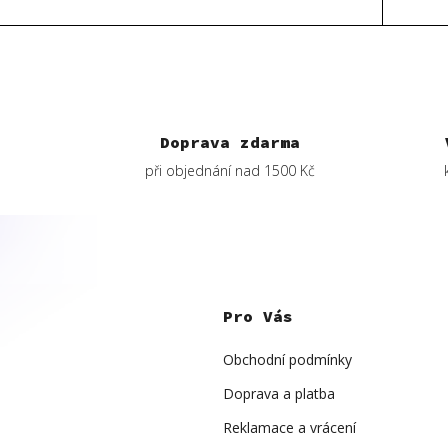
Doprava zdarma
při objednání nad 1500 Kč
Z
á
p
Pro Vás
a
t
í
Obchodní podmínky
Doprava a platba
Reklamace a vrácení