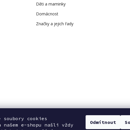
Děti a maminky
Domácnost
Značky a jejich řady
e soubory cookies
Odmítnout
S
a našem e-shopu našli vždy