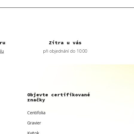
ru
Zítra u vás
lu
při objednání do 10:00
Objevte certifikované
značky
Centifolia
Gravier
Kvitok