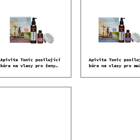
Apivita Tonic posilující
Apivita Tonic posilu
kúra na vlasy pro ženy
kúra na vlasy pro mu
150 ml SADA
150 ml SADA