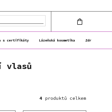
NÁKUPNÍ
KOŠÍK
a s certifikáty
Lázeňská kosmetika
Zdravá výživa
í vlasů
4