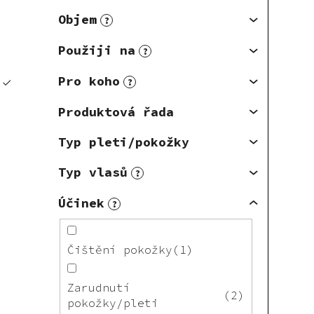
Objem
?
Použiji na
?
Pro koho
?
Produktová řada
Typ pleti/pokožky
Typ vlasů
?
Účinek
?
Čištění pokožky
1
Zarudnutí
2
pokožky/pleti