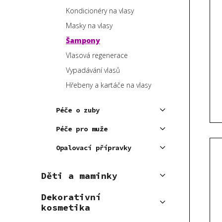
V
e
p
Kondicionéry na vlasy
ý
n
a
p
Masky na vlasy
í
n
i
p
Šampony
e
s
r
Vlasová regenerace
l
p
o
Vypadávání vlasů
r
d
Hřebeny a kartáče na vlasy
o
u
d
k
Péče o zuby
u
t
k
Péče pro muže
ů
t
Opalovací přípravky
ů
Děti a maminky
Dekorativní
kosmetika