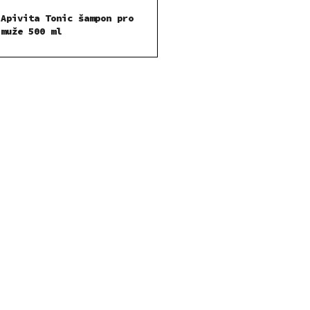
Apivita Tonic šampon pro
muže 500 ml
O
v
l
á
d
a
c
í
p
r
v
k
y
v