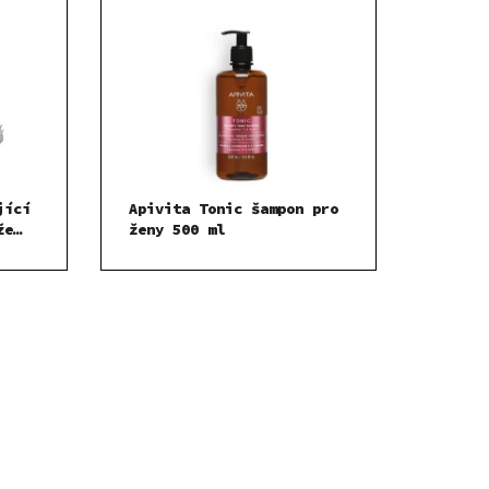
jící
Apivita Tonic šampon pro
že
ženy 500 ml