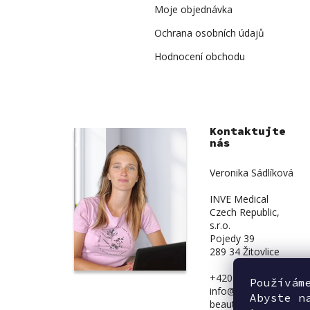
Moje objednávka
Ochrana osobních údajů
Hodnocení obchodu
Kontaktujte
nás
Veronika Sádlíková
INVE Medical
Czech Republic,
s.r.o.
Pojedy 39
289 34 Žitovlice
+420 734 839 831
Používám
info@inve-
Abyste n
beauty.cz