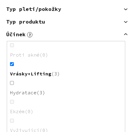
Typ pleti/pokožky
Typ produktu
Účinek
?
Proti akné
0
Vrásky+Lifting
3
Hydratace
3
Ekzém
0
Vyživující
0