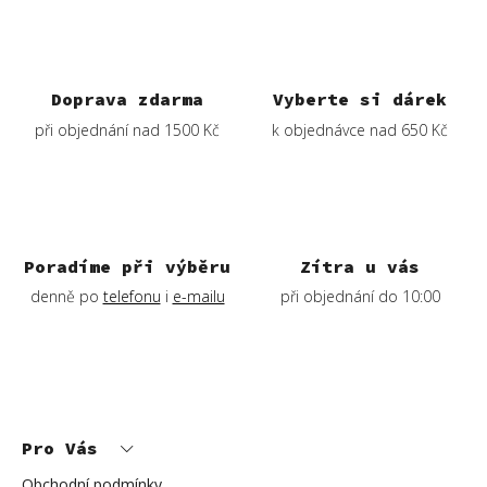
á
d
a
c
í
Doprava zdarma
Vyberte si dárek
p
při objednání nad 1500 Kč
k objednávce nad 650 Kč
r
v
k
y
v
ý
Poradíme při výběru
Zítra u vás
p
denně po
telefonu
i
e-mailu
při objednání do 10:00
i
s
u
Z
á
p
Pro Vás
a
t
í
Obchodní podmínky