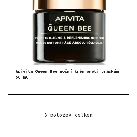
Apivita Queen Bee noční krém proti vráskám
50 ml
3
položek celkem
O
v
l