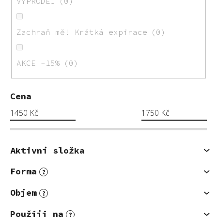
VÝPRODEJ
0
Zachraň mě! Krátká expirace
0
AKCE -15%
0
Cena
1450
Kč
1750
Kč
Aktivní složka
Forma
?
Objem
?
Použiji na
?