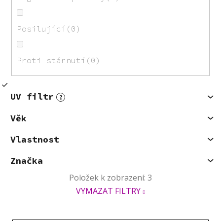
Posilující
0
Proti stárnutí
0
UV filtr
?
Věk
Vlastnost
Značka
Položek k zobrazení:
3
VYMAZAT FILTRY