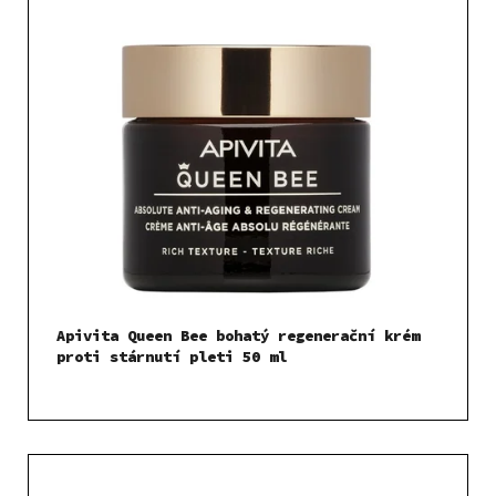
V
ý
p
i
s
p
r
o
d
u
k
t
Apivita Queen Bee bohatý regenerační krém
ů
proti stárnutí pleti 50 ml