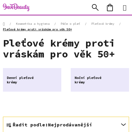
Přejít
Hledat
NÁKUP
na
KOŠÍK
obsah
Domů
/
Kosmetika a hygiena
/
Péče o pleť
/
Pleťové krémy
/
Pleťové krémy proti vráskám pro věk 50+
Pleťové krémy proti
vráskám pro věk 50+
Denní pleťové
Noční pleťové
krémy
krémy
Ř
Řadit podle:
Nejprodávanější
a