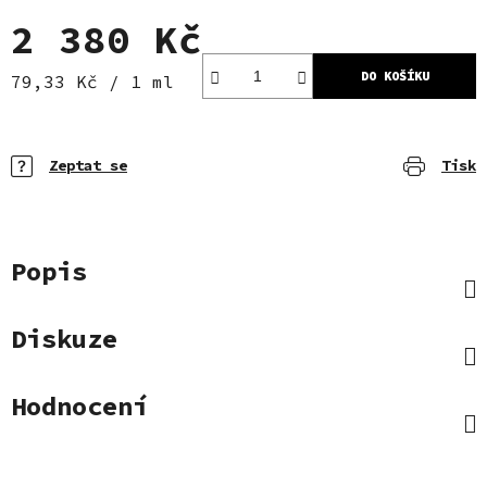
2 380 Kč
DO KOŠÍKU
Měrná cena:
79,33 Kč / 1 ml
Zeptat se
Tisk
Popis
Diskuze
Hodnocení