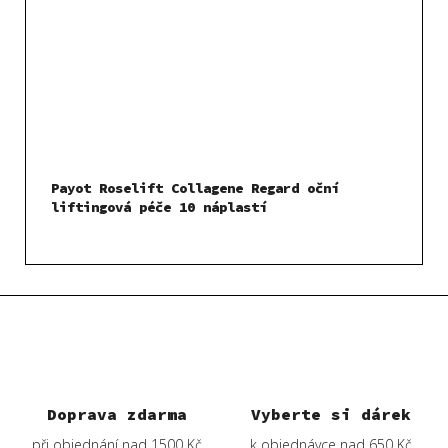
Payot Roselift Collagene Regard oční
liftingová péče 10 náplastí
Doprava zdarma
Vyberte si dárek
při objednání nad 1500 Kč
k objednávce nad 650 Kč