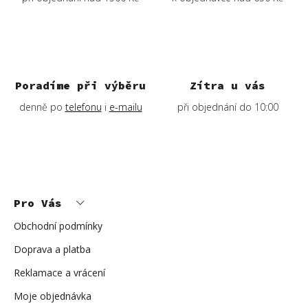
Poradíme při výběru
Zítra u vás
denně po
telefonu
i
e-mailu
při objednání do 10:00
Z
á
p
Pro Vás
a
t
í
Obchodní podmínky
Doprava a platba
Reklamace a vrácení
Moje objednávka