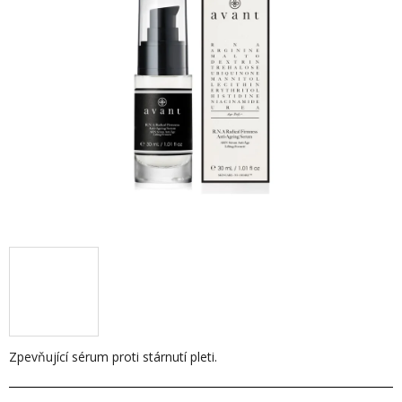
hvězdiček.
Zpevňující sérum proti stárnutí pleti.