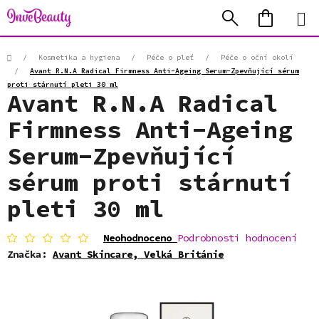
Přejít
Hledat
NÁKUP
na
KOŠÍK
obsah
Domů
/
Kosmetika a hygiena
/
Péče o pleť
/
Péče o oční okolí
/
Avant R.N.A Radical Firmness Anti-Ageing Serum-Zpevňující sérum
proti stárnutí pleti 30 ml
Avant R.N.A Radical
Firmness Anti-Ageing
Serum-Zpevňující
sérum proti stárnutí
pleti 30 ml
Průměrné
Neohodnoceno
Podrobnosti hodnocení
hodnocení
Značka:
Avant Skincare, Velká Británie
produktu
je
0,0
z
5