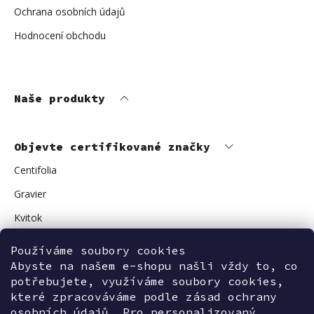
Ochrana osobních údajů
Hodnocení obchodu
Naše produkty
Objevte certifikované značky
Centifolia
Gravier
Kvitok
Vuokkoset
Používáme soubory cookies
Avant Skincare
Abyste na našem e-shopu našli vždy to, co
potřebujete, využíváme soubory cookies,
Sonnentor
které zpracováváme podle zásad ochrany
osobních údajů. Pro personalizovaný