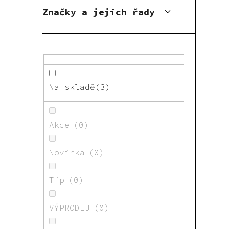
Značky a jejich řady
Na skladě
3
Akce
0
Novinka
0
Tip
0
VÝPRODEJ
0