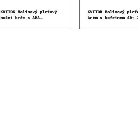
KVITOK Malinový pleťový
KVITOK Malinový pleť
noční krém s AHA
krém s kofeinem 40+ 
kyselinami a B5 30 ml
O
v
l
á
d
a
c
í
p
r
v
k
y
v