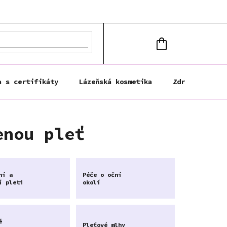
NÁKUPNÍ
KOŠÍK
a s certifikáty
Lázeňská kosmetika
Zdravá výživa
enou pleť
ní a
Péče o oční
í pleti
okolí
é
Pleťové mlhy