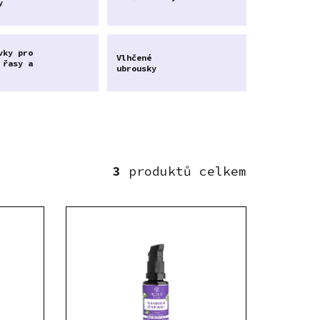
y
vky pro
Vlhčené
 řasy a
ubrousky
3