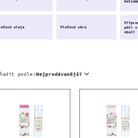
balzám
Přípra
leťové oleje
Pleťová séra
péči o
obočí
Řadit podle:
Nejprodávanější