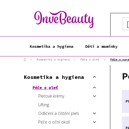
Přejít
na
obsah
Kosmetika a hygiena
Děti a maminky
Domů
/
Kosmetika a hygiena
/
Péče o pleť
/
Péče o nor
P
K
P
Přeskočit
o
Kosmetika a hygiena
a
kategorie
s
t
Péče o pleť
t
e
Pleťové krémy
r
g
P
a
o
Lifting
r
n
Odlíčení a čištění pleti
i
n
Péče o oční okolí
e
í
P