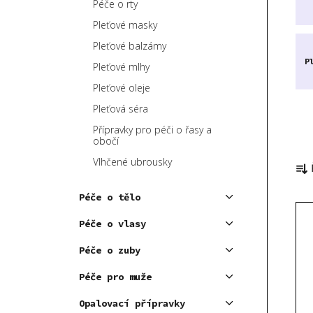
Péče o rty
p
Pleťové masky
a
Pleťové balzámy
n
P
e
Pleťové mlhy
l
Pleťové oleje
Pleťová séra
Přípravky pro péči o řasy a
obočí
Ř
Vlhčené ubrousky
a
z
Péče o tělo
V
e
ý
Péče o vlasy
n
p
í
Péče o zuby
i
p
Péče pro muže
s
r
p
o
Opalovací přípravky