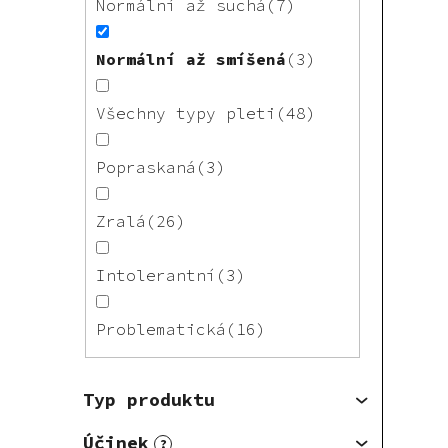
Normální až suchá
7
Normální až smíšená
3
Všechny typy pleti
48
Popraskaná
3
Zralá
26
Intolerantní
3
Problematická
16
Typ produktu
Účinek
?