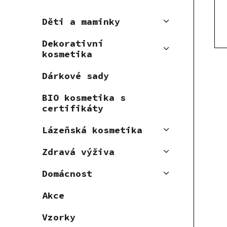
r
d
o
u
Děti a maminky
d
k
u
t
Dekorativní
kosmetika
k
ů
t
Dárkové sady
ů
BIO kosmetika s
certifikáty
Lázeňská kosmetika
Zdravá výživa
Domácnost
Akce
Vzorky