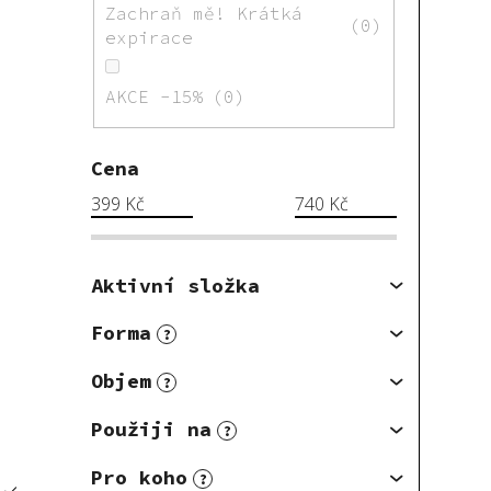
Zachraň mě! Krátká
0
expirace
AKCE -15%
0
Cena
399
Kč
740
Kč
Aktivní složka
Forma
?
Objem
?
Použiji na
?
Pro koho
?