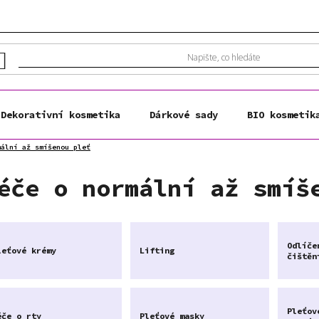
Dekorativní kosmetika
Dárkové sady
BIO kosmetik
mální až smíšenou pleť
éče o normální až smíš
Odlíče
leťové krémy
Lifting
čištěn
Pleťov
éče o rty
Pleťové masky