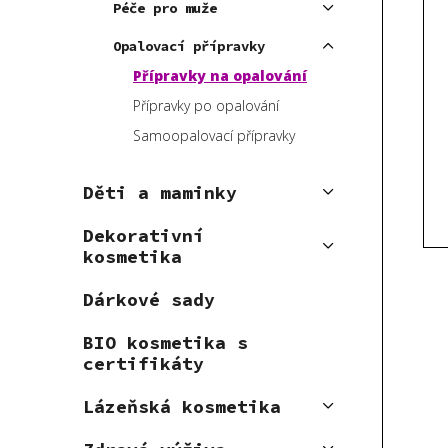
V
e
Péče pro muže
p
ý
n
a
Opalovací přípravky
p
í
n
Přípravky na opalování
i
p
e
s
r
Přípravky po opalování
l
p
o
Samoopalovací přípravky
r
d
o
u
Děti a maminky
d
k
u
Dekorativní
t
kosmetika
k
ů
t
Dárkové sady
ů
BIO kosmetika s
certifikáty
Lázeňská kosmetika