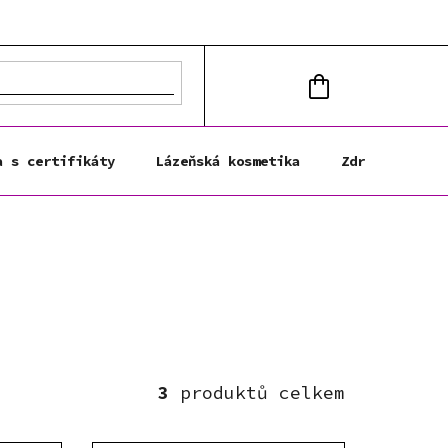
NÁKUPNÍ
KOŠÍK
a s certifikáty
Lázeňská kosmetika
Zdravá výživa
3