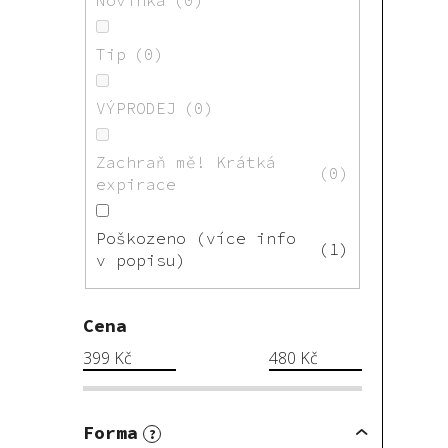
Tip
0
VÝPRODEJ
0
Zachraň mě! Krátká
0
expirace
Poškozeno (více info
1
v popisu)
Cena
399
Kč
480
Kč
Forma
?