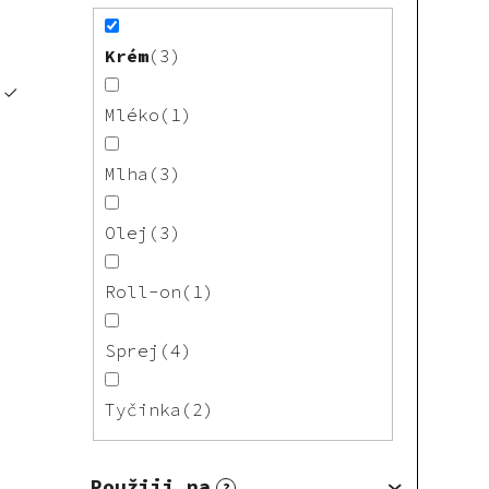
Krém
3
Mléko
1
Mlha
3
Olej
3
Roll-on
1
Sprej
4
Tyčinka
2
Použiji na
?