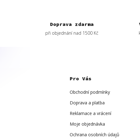
Doprava zdarma
při objednání nad 1500 Kč
Z
á
p
Pro Vás
a
t
í
Obchodní podmínky
Doprava a platba
Reklamace a vrácení
Moje objednávka
Ochrana osobních údajů