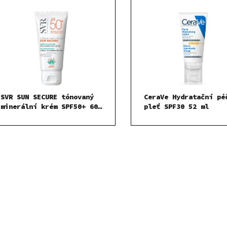
SVR SUN SECURE tónovaný
CeraVe Hydratační pé
minerální krém SPF50+ 60
pleť SPF30 52 ml
g
O
v
l
á
d
a
c