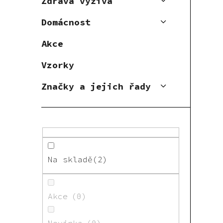
Zdravá výživa
Domácnost
Akce
Vzorky
Značky a jejich řady
Na skladě
2
Akce
0
Novinka
0