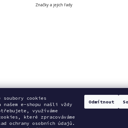
Značky a jejich řady
e soubory cookies
Odmítnout
S
a našem e-shopu našli vždy
otřebujete, využíváme
cookies, které zpracováváme
sad ochrany osobních údajů.