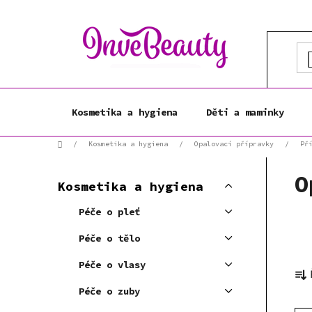
Přejít
na
obsah
Kosmetika a hygiena
Děti a maminky
Domů
/
Kosmetika a hygiena
/
Opalovací přípravky
/
Př
P
K
O
Přeskočit
o
Kosmetika a hygiena
a
kategorie
s
t
Péče o pleť
t
e
r
g
Péče o tělo
a
o
Ř
Péče o vlasy
r
n
a
i
n
Péče o zuby
z
e
í