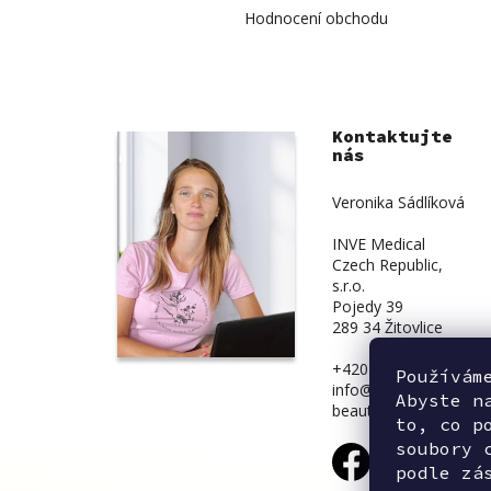
Hodnocení obchodu
Kontaktujte
nás
Veronika Sádlíková
INVE Medical
Czech Republic,
s.r.o.
Pojedy 39
289 34 Žitovlice
+420 734 839 831
Používám
info@inve-
Abyste n
beauty.cz
to, co p
soubory 
podle zá