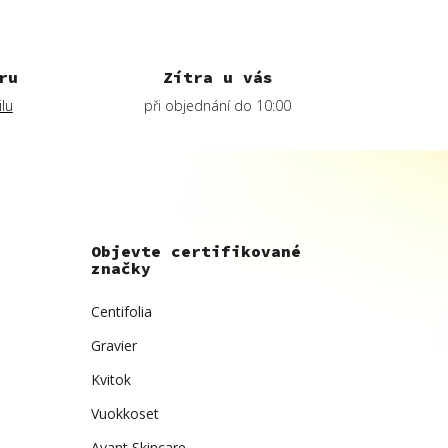
ru
Zítra u vás
lu
při objednání do 10:00
Objevte certifikované
značky
Centifolia
Gravier
Kvitok
Vuokkoset
Avant Skincare