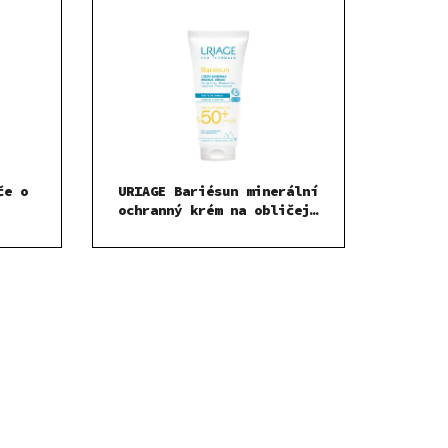
če o
URIAGE Bariésun minerální
ochranný krém na obličej
a tělo SPF 50+