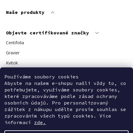
Naše produkty
Objevte certifikované značky
Centifolia
Gravier
Kvitok
Vuokkoset
Používáme soubory cookies
Avant Skincare
Abyste na našem e-shopu našli vždy to, co
potřebujete, využíváme soubory cookies,
Sonnentor
které zpracováváme podle zásad ochrany
osobních údajů. Pro personalizovaný
zážitek z nákupu udělte prosím souhlas se
zpracováním všech typů cookies. Více
Kontaktujte nás
informací
zde.