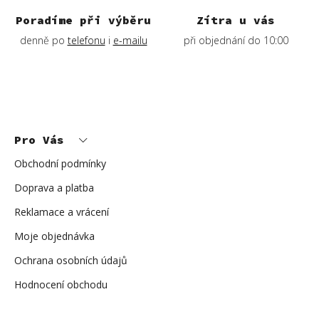
Poradíme při výběru
Zítra u vás
denně po
telefonu
i
e-mailu
při objednání do 10:00
Z
á
p
Pro Vás
a
t
í
Obchodní podmínky
Doprava a platba
Reklamace a vrácení
Moje objednávka
Ochrana osobních údajů
Hodnocení obchodu