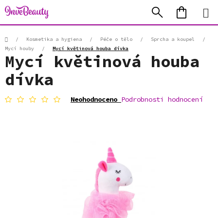
Přejít
Hledat
NÁKUP
na
KOŠÍK
obsah
Domů
/
Kosmetika a hygiena
/
Péče o tělo
/
Sprcha a koupel
/
Mycí houby
/
Mycí květinová houba dívka
Mycí květinová houba
dívka
Průměrné
Neohodnoceno
Podrobnosti hodnocení
hodnocení
produktu
je
0,0
z
5
hvězdiček.