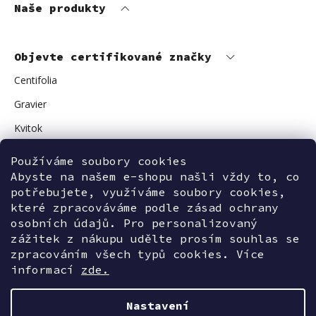
Naše produkty
Objevte certifikované značky
Centifolia
Gravier
Kvitok
Vuokkoset
Používáme soubory cookies
Abyste na našem e-shopu našli vždy to, co
Avant Skincare
potřebujete, využíváme soubory cookies,
Sonnentor
které zpracováváme podle zásad ochrany
osobních údajů. Pro personalizovaný
zážitek z nákupu udělte prosím souhlas se
zpracováním všech typů cookies. Více
Kontaktujte nás
informací
zde.
Nastavení