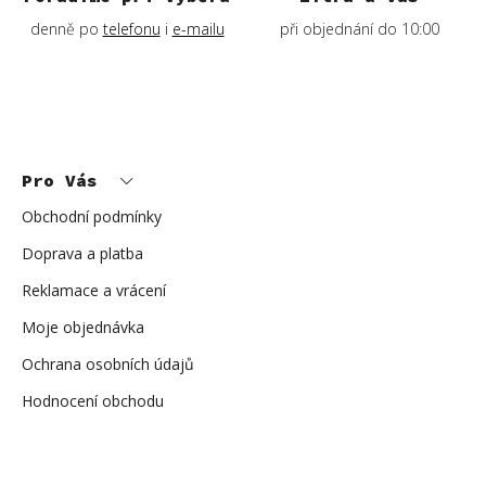
denně po
telefonu
i
e-mailu
při objednání do 10:00
Z
á
p
Pro Vás
a
t
í
Obchodní podmínky
Doprava a platba
Reklamace a vrácení
Moje objednávka
Ochrana osobních údajů
Hodnocení obchodu