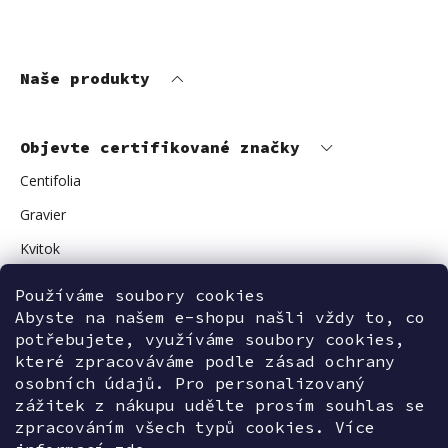
Naše produkty
Objevte certifikované značky
Centifolia
Gravier
Kvitok
Vuokkoset
Používáme soubory cookies
Avant Skincare
Abyste na našem e-shopu našli vždy to, co
potřebujete, využíváme soubory cookies,
Sonnentor
které zpracováváme podle zásad ochrany
osobních údajů. Pro personalizovaný
zážitek z nákupu udělte prosím souhlas se
zpracováním všech typů cookies. Více
Kontaktujte nás