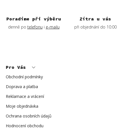
Poradíme při výběru
Zítra u vás
denně po
telefonu
i
e-mailu
při objednání do 10:00
Z
á
p
Pro Vás
a
t
í
Obchodní podmínky
Doprava a platba
Reklamace a vrácení
Moje objednávka
Ochrana osobních údajů
Hodnocení obchodu