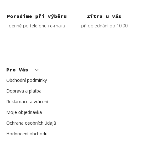
Poradíme při výběru
Zítra u vás
denně po
telefonu
i
e-mailu
při objednání do 10:00
Z
á
p
Pro Vás
a
t
í
Obchodní podmínky
Doprava a platba
Reklamace a vrácení
Moje objednávka
Ochrana osobních údajů
Hodnocení obchodu