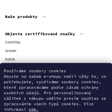
Naše produkty
Objevte certifikované značky
Centifolia
Gravier
Kvitok
Vuokkoset
Používáme soubory cookies
Abyste na našem e-shopu našli vždy to, co
Avant Skincare
potřebujete, využíváme soubory cookies,
Sonnentor
které zpracováváme podle zásad ochrany
osobních údajů. Pro personalizovaný
zážitek z nákupu udělte prosím souhlas se
zpracováním všech typů cookies. Více
Kontaktujte nás
informací
zde.