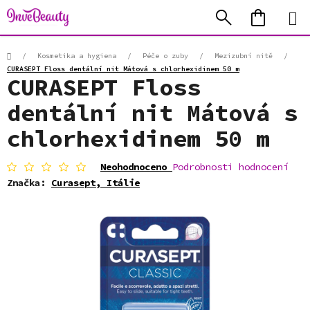
Přejít
Hledat
NÁKUP
na
KOŠÍK
obsah
Domů
/
Kosmetika a hygiena
/
Péče o zuby
/
Mezizubní nitě
/
CURASEPT Floss dentální nit Mátová s chlorhexidinem 50 m
CURASEPT Floss
dentální nit Mátová s
chlorhexidinem 50 m
Průměrné
Neohodnoceno
Podrobnosti hodnocení
hodnocení
Značka:
Curasept, Itálie
produktu
je
0,0
z
5
hvězdiček.