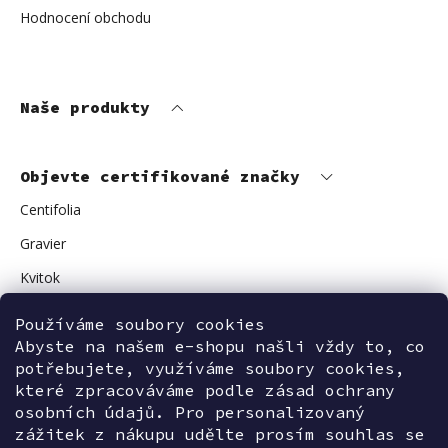
Hodnocení obchodu
Naše produkty
Objevte certifikované značky
Centifolia
Gravier
Kvitok
Vuokkoset
Používáme soubory cookies
Avant Skincare
Abyste na našem e-shopu našli vždy to, co
potřebujete, využíváme soubory cookies,
Sonnentor
které zpracováváme podle zásad ochrany
osobních údajů. Pro personalizovaný
zážitek z nákupu udělte prosím souhlas se