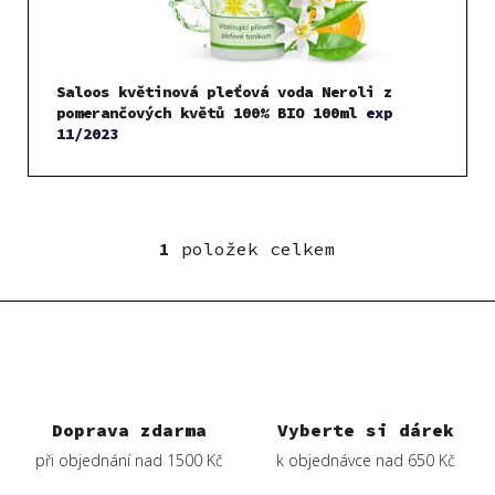
u
k
t
Saloos květinová pleťová voda Neroli z
ů
pomerančových květů 100% BIO 100ml
exp
11/2023
1
položek celkem
O
v
l
á
d
a
c
í
Doprava zdarma
Vyberte si dárek
p
při objednání nad 1500 Kč
k objednávce nad 650 Kč
r