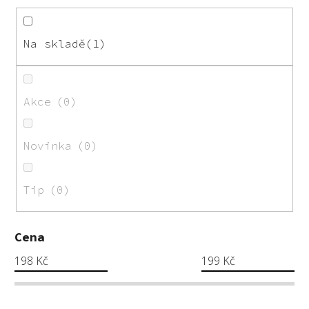
p
r
o
Na skladě
1
d
u
k
Akce
0
t
ů
Novinka
0
Tip
0
Cena
198
Kč
199
Kč