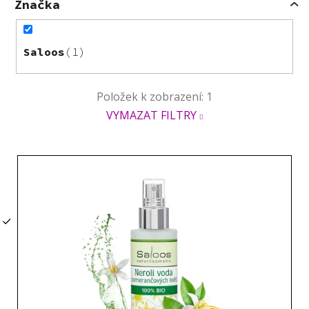
Značka
Saloos
1
Položek k zobrazení:
1
VYMAZAT FILTRY
V
ý
p
i
s
p
r
o
d