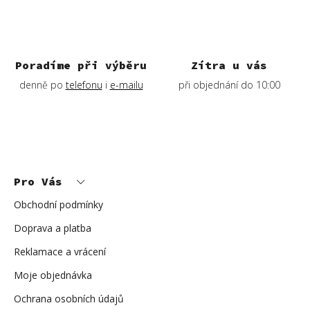
v
k
y
v
ý
Poradíme při výběru
Zítra u vás
p
denně po
telefonu
i
e-mailu
při objednání do 10:00
i
s
u
Z
á
p
Pro Vás
a
t
í
Obchodní podmínky
Doprava a platba
Reklamace a vrácení
Moje objednávka
Ochrana osobních údajů