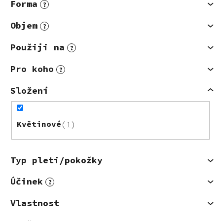
Forma
?
Objem
?
Použiji na
?
Pro koho
?
Složení
Květinové
1
Typ pleti/pokožky
Účinek
?
Vlastnost