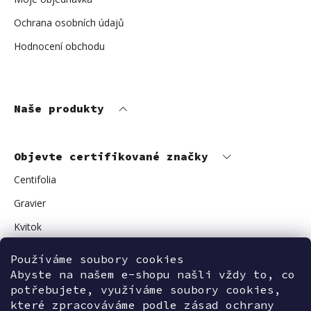
Ochrana osobních údajů
Hodnocení obchodu
Naše produkty
Objevte certifikované značky
Centifolia
Gravier
Kvitok
Vuokkoset
Používáme soubory cookies
Abyste na našem e-shopu našli vždy to, co
Avant Skincare
potřebujete, využíváme soubory cookies,
Sonnentor
které zpracováváme podle zásad ochrany