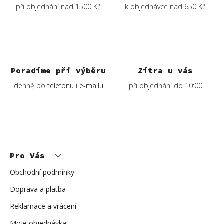
při objednání nad 1500 Kč
k objednávce nad 650 Kč
Poradíme při výběru
Zítra u vás
denně po
telefonu
i
e-mailu
při objednání do 10:00
Z
á
p
Pro Vás
a
t
í
Obchodní podmínky
Doprava a platba
Reklamace a vrácení
Moje objednávka