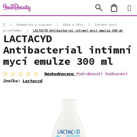
Přejít
Hledat
NÁKUP
na
KOŠÍK
obsah
Domů
/
Kosmetika a hygiena
/
Péče o tělo
/
Intimní mycí
prostředky
/
LACTACYD Antibacterial intimní mycí emulze 300 ml
LACTACYD
Antibacterial intimní
mycí emulze 300 ml
Průměrné
Neohodnoceno
Podrobnosti hodnocení
hodnocení
Značka:
Lactacyd
produktu
je
0,0
z
5
hvězdiček.