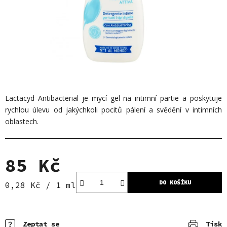
Lactacyd Antibacterial je mycí gel na intimní partie a poskytuje
rychlou úlevu od jakýchkoli pocitů pálení a svědění v intimních
oblastech.
85 Kč
DO KOŠÍKU
Měrná cena:
0,28 Kč / 1 ml
Zeptat se
Tisk