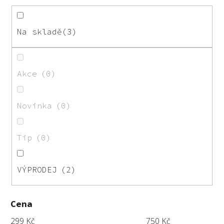
p
r
o
Na skladě
3
d
u
k
Akce
0
t
ů
Novinka
0
Tip
0
VÝPRODEJ
2
Cena
299
Kč
750
Kč