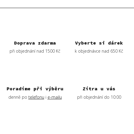
v
l
á
d
a
c
í
Doprava zdarma
Vyberte si dárek
p
při objednání nad 1500 Kč
k objednávce nad 650 Kč
r
v
k
y
v
ý
Poradíme při výběru
Zítra u vás
p
denně po
telefonu
i
e-mailu
při objednání do 10:00
i
s
u
Z
á