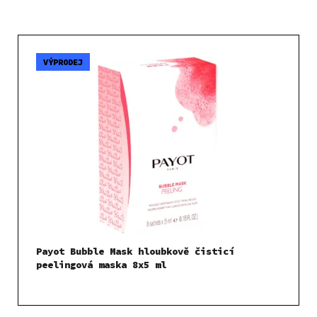
V
ý
VÝPRODEJ
p
i
s
p
r
o
d
u
k
t
Payot Bubble Mask hloubkově čisticí
ů
peelingová maska 8x5 ml