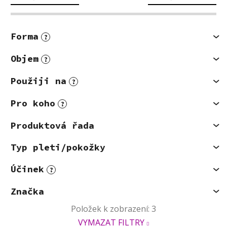
Forma
?
Objem
?
Použiji na
?
Pro koho
?
Produktová řada
Typ pleti/pokožky
Účinek
?
Značka
Položek k zobrazení:
3
VYMAZAT FILTRY