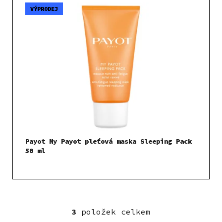
VÝPRODEJ
Payot My Payot pleťová maska Sleeping Pack
50 ml
3
položek celkem
O