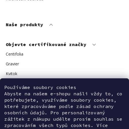
Naše produkty
Objevte certifikované značky
Centifolia
Gravier
Kvitok
Vuokkoset
Používáme soubory cookies
Avant Skincare
Abyste na našem e-shopu našli vždy to, co
potřebujete, využíváme soubory cookies,
Sonnentor
které zpracováváme podle zásad ochrany
osobních údajů. Pro personalizovaný
zážitek z nákupu udělte prosím souhlas se
zpracováním všech typů cookies. Více
Kontaktujte nás