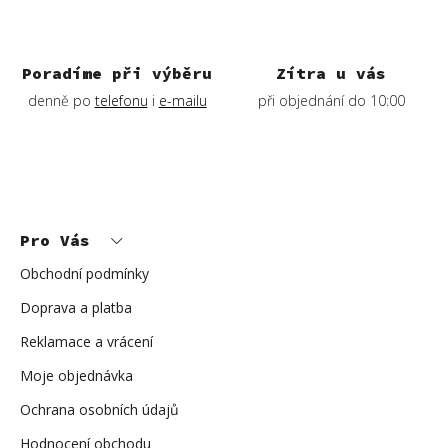
k
y
v
ý
Poradíme při výběru
Zítra u vás
p
denně po
telefonu
i
e-mailu
při objednání do 10:00
i
s
u
Z
á
p
Pro Vás
a
t
í
Obchodní podmínky
Doprava a platba
Reklamace a vrácení
Moje objednávka
Ochrana osobních údajů
Hodnocení obchodu