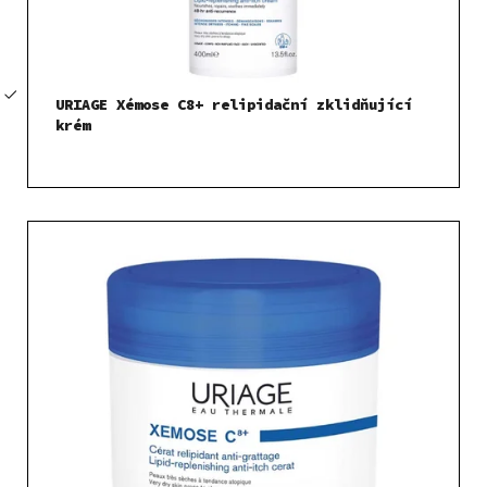
d
u
k
t
URIAGE Xémose C8+ relipidační zklidňující
ů
krém