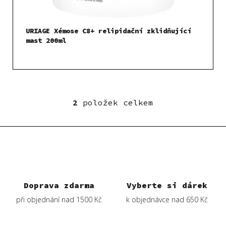
URIAGE Xémose C8+ relipidační zklidňující
mast 200ml
2
položek celkem
O
v
l
á
d
a
c
í
Doprava zdarma
Vyberte si dárek
p
při objednání nad 1500 Kč
k objednávce nad 650 Kč
r
v