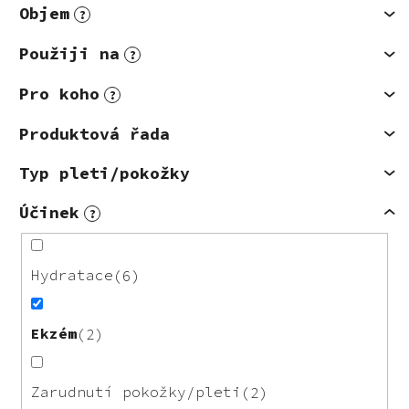
Objem
?
Použiji na
?
Pro koho
?
Produktová řada
Typ pleti/pokožky
Účinek
?
Hydratace
6
Ekzém
2
Zarudnutí pokožky/pleti
2