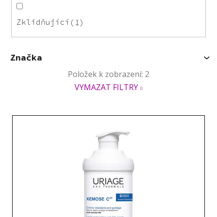
Zklidňující
1
Značka
Položek k zobrazení:
2
VYMAZAT FILTRY
V
ý
p
i
s
p
r
o