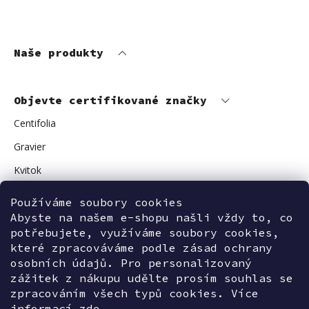
Naše produkty
Objevte certifikované značky
Centifolia
Gravier
Kvitok
Vuokkoset
Používáme soubory cookies
Abyste na našem e-shopu našli vždy to, co
Avant Skincare
potřebujete, využíváme soubory cookies,
Sonnentor
které zpracováváme podle zásad ochrany
osobních údajů. Pro personalizovaný
zážitek z nákupu udělte prosím souhlas se
zpracováním všech typů cookies. Více
Kontaktujte nás
informací
zde.