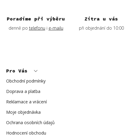
Poradíme při výběru
Zítra u vás
denně po
telefonu
i
e-mailu
při objednání do 10:00
Z
á
p
Pro Vás
a
t
í
Obchodní podmínky
Doprava a platba
Reklamace a vrácení
Moje objednávka
Ochrana osobních údajů
Hodnocení obchodu