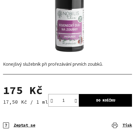
Konejšivý služebník při prořezávání prvních zoubků.
175 Kč
DO KOŠÍKU
Měrná cena:
17,50 Kč / 1 ml
Zeptat se
Tisk