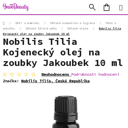
Přejít
Hledat
NÁKUP
na
KOŠÍK
obsah
Domů
/
Děti a maminky
/
Dětská kosmetika a hygiena
/
Péče o
pokožku
/
Dětská tělová péče
/
Dětské oleje
/
Nobilis Tilia
Kojenecký olej na zoubky Jakoubek 10 ml
Nobilis Tilia
Kojenecký olej na
zoubky Jakoubek 10 ml
Průměrné
Neohodnoceno
Podrobnosti hodnocení
hodnocení
Značka:
Nobilis Tilia, Česká Republika
produktu
je
0,0
z
5
hvězdiček.