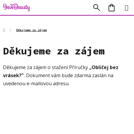
Přejít
Hledat
NÁKUP
na
KOŠÍK
obsah
Domů
/
Děkujeme za zájem
Děkujeme za zájem
Děkujeme za zájem o stažení Příručky
„Obličej bez
vrásek?"
.
Dokument vám bude zdarma zaslán na
uvedenou e-mailovou adresu.
Z
á