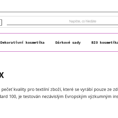
Dekorativní kosmetika
Dárkové sady
BIO kosmetik
X
eť kvality pro textilní zboží, které se vyrábí pouze ze z
ard 100, je testován nezávislým Evropským výzkumným insti