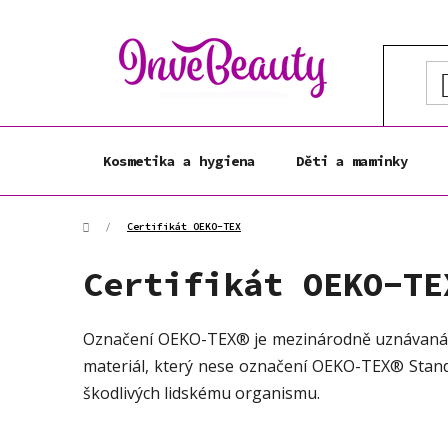
Přejít
na
obsah
Kosmetika a hygiena
Děti a maminky
Domů
/
Certifikát OEKO-TEX
Certifikát OEKO-TE
Označení OEKO-TEX® je mezinárodně uznávaná peč
materiál, který nese označení OEKO-TEX® Stand
škodlivých lidskému organismu.