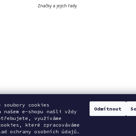
Značky a jejich řady
e soubory cookies
Odmítnout
S
a našem e-shopu našli vždy
otřebujete, využíváme
cookies, které zpracováváme
sad ochrany osobních údajů.