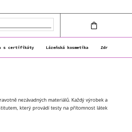
NÁKUPNÍ
KOŠÍK
a s certifikáty
Lázeňská kosmetika
Zdravá výživa
dravotně nezávadných materiálů. Každý výrobek a
tutem, který provádí testy na přítomnost látek