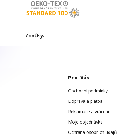
Značky:
Z
á
p
Pro Vás
a
t
í
Obchodní podmínky
Doprava a platba
Reklamace a vrácení
Moje objednávka
Ochrana osobních údajů