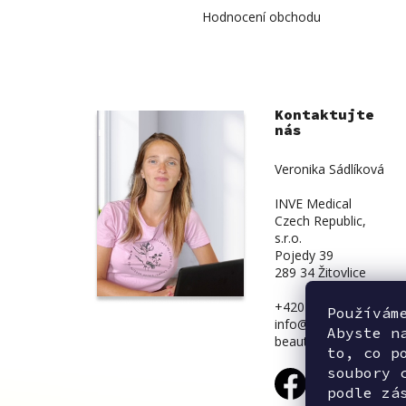
Hodnocení obchodu
Kontaktujte
nás
Veronika Sádlíková
INVE Medical
Czech Republic,
s.r.o.
Pojedy 39
289 34 Žitovlice
+420 734 839 831
Používám
info@inve-
Abyste n
beauty.cz
to, co p
soubory 
podle zá