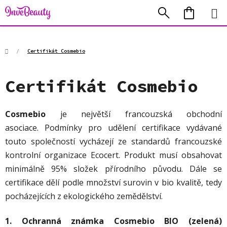
Přejít
Hledat
NÁKUP
na
KOŠÍK
obsah
Domů
/
Certifikát Cosmebio
Certifikát Cosmebio
Cosmebio
je největší francouzská obchodní
asociace.
Podmínky pro udělení certifikace vydávané
touto společností vycházejí ze standardů francouzské
kontrolní organizace
Ecocert. Produkt musí obsahovat
minimálně 95% složek přírodního původu. Dále se
certifikace dělí podle množství surovin v bio kvalitě, tedy
pocházejících z ekologického zemědělství.
1. Ochranná známka Cosmebio BIO (zelená)