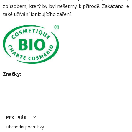
způsobem, který by byl nešetrný k přírodě. Zakázáno je
také užívání ionizujícího záření.
Značky:
Z
á
p
Pro Vás
a
t
í
Obchodní podmínky