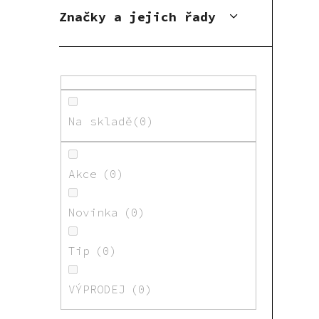
Značky a jejich řady
Na skladě
0
Akce
0
Novinka
0
Tip
0
VÝPRODEJ
0