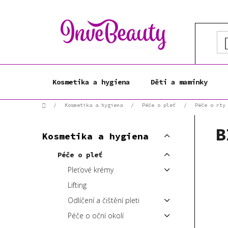
Přejít
na
obsah
Kosmetika a hygiena
Děti a maminky
Domů
/
Kosmetika a hygiena
/
Péče o pleť
/
Péče o rty
P
K
B
Přeskočit
o
Kosmetika a hygiena
a
kategorie
s
t
Péče o pleť
t
e
Pleťové krémy
r
g
a
o
Lifting
r
n
Odlíčení a čištění pleti
i
n
Péče o oční okolí
e
í