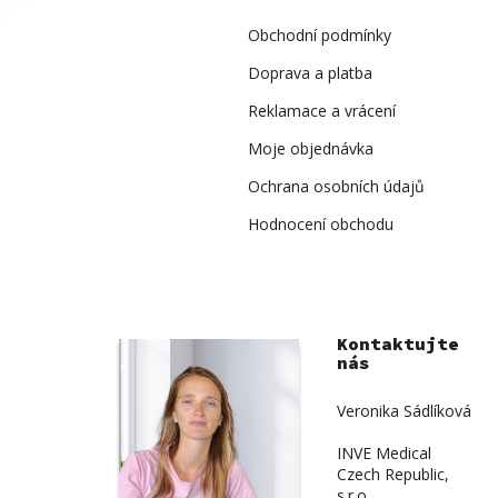
t
í
Obchodní podmínky
Doprava a platba
Reklamace a vrácení
Moje objednávka
Ochrana osobních údajů
Hodnocení obchodu
Kontaktujte
nás
Veronika Sádlíková
INVE Medical
Czech Republic,
s.r.o.