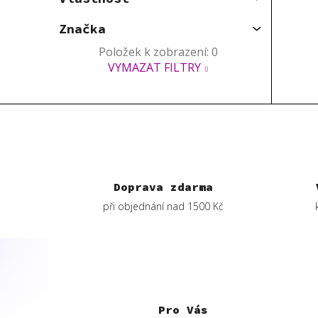
Značka
Položek k zobrazení:
0
VYMAZAT FILTRY
Doprava zdarma
při objednání nad 1500 Kč
Z
á
p
Pro Vás
a