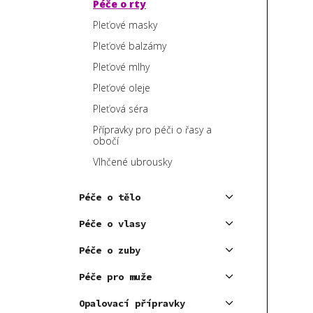
Péče o rty
p
Pleťové masky
a
Pleťové balzámy
n
e
Pleťové mlhy
l
Pleťové oleje
Pleťová séra
Přípravky pro péči o řasy a
obočí
Vlhčené ubrousky
Péče o tělo
Péče o vlasy
Péče o zuby
Péče pro muže
Opalovací přípravky