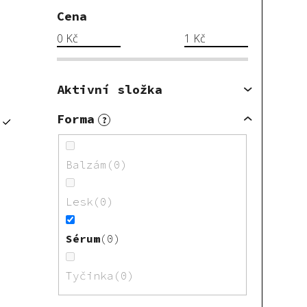
Cena
0
Kč
1
Kč
Aktivní složka
Forma
?
Balzám
0
Lesk
0
Sérum
0
Tyčinka
0