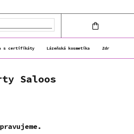
NÁKUPNÍ
KOŠÍK
a s certifikáty
Lázeňská kosmetika
Zdravá výživa
rty Saloos
pravujeme.