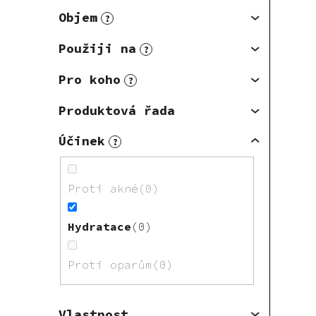
Objem
?
Použiji na
?
Pro koho
?
Produktová řada
Účinek
?
Proti akné
0
Hydratace
0
Proti oparům
0
Vlastnost