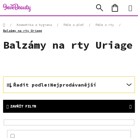
Přejít
Hledat
NÁKUP
na
KOŠÍK
obsah
Domů
/
Kosmetika a hygiena
/
Péče o pleť
/
Péče o rty
/
Balzámy na rty Uriage
Balzámy na rty Uriage
Ř
Řadit podle:
Nejprodávanější
a
z
e
ZAVŘÍT FILTR
n
í
p
r