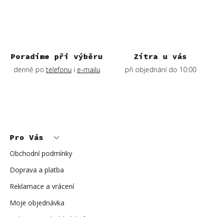
r
v
k
y
v
ý
Poradíme při výběru
Zítra u vás
p
denně po
telefonu
i
e-mailu
při objednání do 10:00
i
s
u
Z
á
p
Pro Vás
a
t
í
Obchodní podmínky
Doprava a platba
Reklamace a vrácení
Moje objednávka