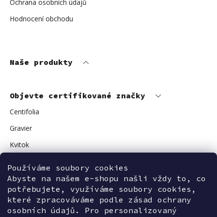
Ochrana osobních údajů
Hodnocení obchodu
Naše produkty
Objevte certifikované značky
Centifolia
Gravier
Kvitok
Vuokkoset
Používáme soubory cookies
Avant Skincare
Abyste na našem e-shopu našli vždy to, co
potřebujete, využíváme soubory cookies,
Sonnentor
které zpracováváme podle zásad ochrany
osobních údajů. Pro personalizovaný