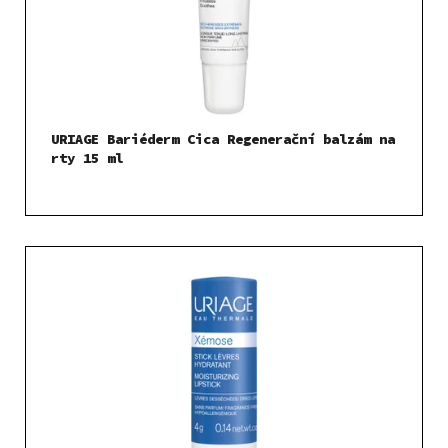
r
o
d
u
k
t
URIAGE Bariéderm Cica Regenerační balzám na
ů
rty 15 ml