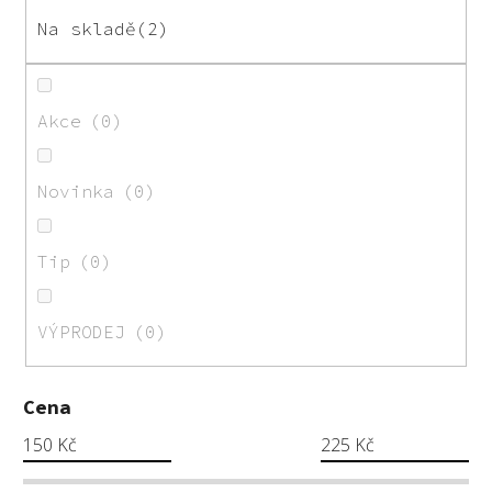
o
Na skladě
2
d
u
k
Akce
0
t
ů
Novinka
0
Tip
0
VÝPRODEJ
0
Cena
150
Kč
225
Kč