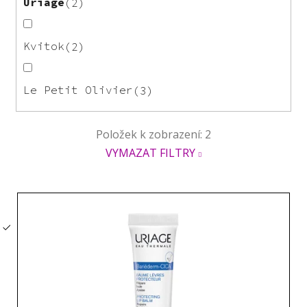
Uriage
2
Kvitok
2
Le Petit Olivier
3
Položek k zobrazení:
2
VYMAZAT FILTRY
V
ý
p
i
s
p