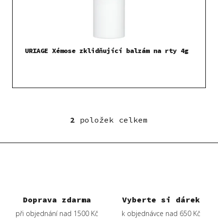
URIAGE Xémose zklidňující balzám na rty 4g
2
položek celkem
O
v
l
á
d
a
c
í
Doprava zdarma
Vyberte si dárek
p
při objednání nad 1500 Kč
k objednávce nad 650 Kč