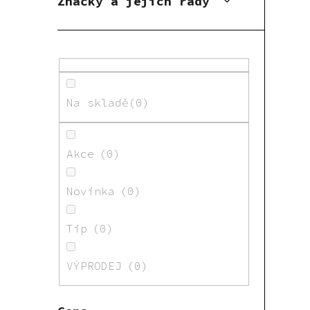
Značky a jejich řady
Na skladě
0
Akce
0
Novinka
0
Tip
0
VÝPRODEJ
0