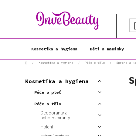
Přejít
na
obsah
Kosmetika a hygiena
Děti a maminky
Domů
/
Kosmetika a hygiena
/
Péče o tělo
/
Sprcha a k
P
K
S
Přeskočit
o
Kosmetika a hygiena
a
kategorie
s
t
Péče o pleť
t
e
r
g
Péče o tělo
a
o
Deodoranty a
r
n
antiperspiranty
i
n
Holení
e
í
Intimní hygiena