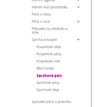
p
Intimní mycí prostředky
a
Péče o nohy
n
Péče o ruce
e
Přípravky na celulitidu a
l
strie
Sprcha a koupel
Koupelové oleje
Koupelové pěny
Koupelové sole
Mycí houby
Sprchové gely
Sprchové pěny
Sprchové oleje
Speciální péče o pokožku