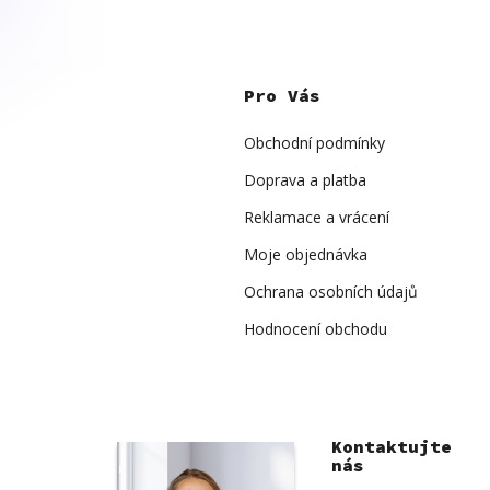
Z
á
p
Pro Vás
a
t
í
Obchodní podmínky
Doprava a platba
Reklamace a vrácení
Moje objednávka
Ochrana osobních údajů
Hodnocení obchodu
Kontaktujte
nás