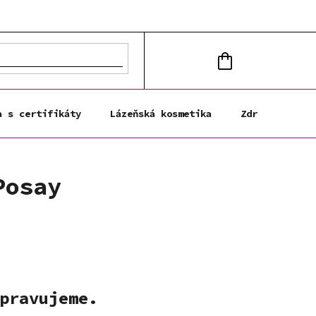
NÁKUPNÍ
KOŠÍK
a s certifikáty
Lázeňská kosmetika
Zdravá výživa
Posay
pravujeme.