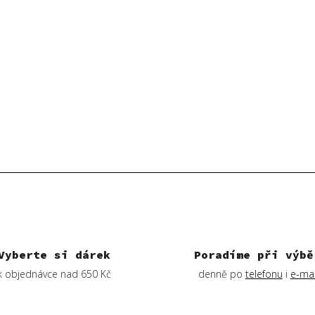
Vyberte si dárek
Poradíme při výbě
k objednávce nad 650 Kč
denně po
telefonu
i
e-mai