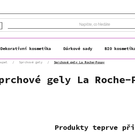
Dekorativní kosmetika
Dárkové sady
BIO kosmetik
oupel
/
Sprchové gely
/
Sprchové gely La Roche-Posay
prchové gely La Roche-
Produkty teprve při