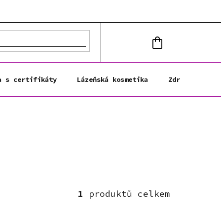
NÁKUPNÍ
KOŠÍK
a s certifikáty
Lázeňská kosmetika
Zdravá výživa
1