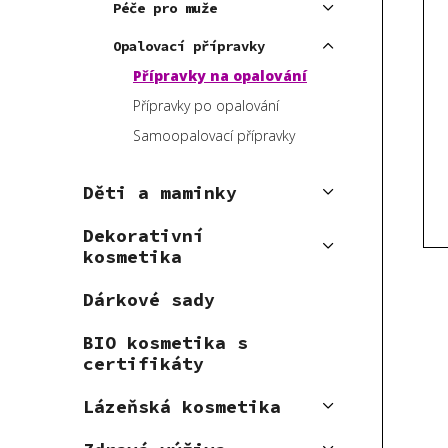
V
e
Péče pro muže
p
ý
n
a
Opalovací přípravky
p
í
n
Přípravky na opalování
i
p
e
s
r
Přípravky po opalování
l
p
o
Samoopalovací přípravky
r
d
o
u
Děti a maminky
d
k
u
Dekorativní
t
kosmetika
k
ů
t
Dárkové sady
ů
BIO kosmetika s
certifikáty
Lázeňská kosmetika