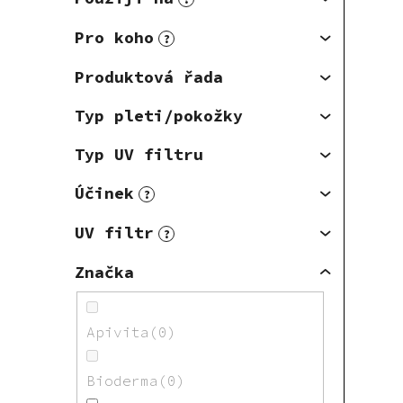
Pro koho
?
Produktová řada
Typ pleti/pokožky
Typ UV filtru
Účinek
?
UV filtr
?
Značka
Apivita
0
Bioderma
0