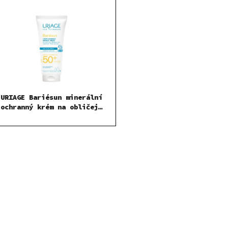
URIAGE Bariésun minerální
ochranný krém na obličej
a tělo SPF 50+
O
v
l
á
d
a
c