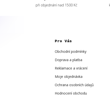
při objednání nad 1500 Kč
Z
á
p
Pro Vás
a
t
í
Obchodní podmínky
Doprava a platba
Reklamace a vrácení
Moje objednávka
Ochrana osobních údajů
Hodnocení obchodu