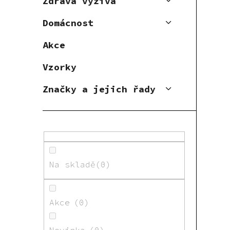
Zdravá výživa
Domácnost
Akce
Vzorky
Značky a jejich řady
Na skladě
0
Akce
0
Novinka
0