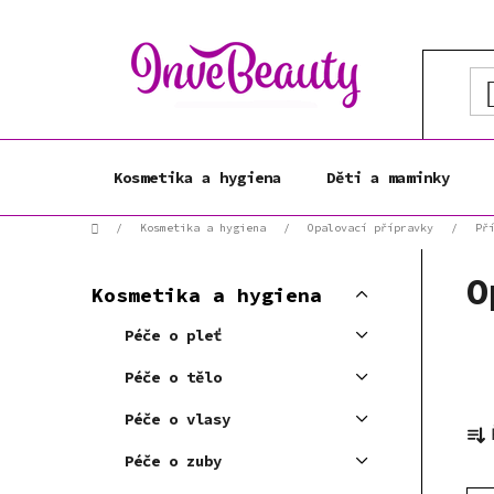
Přejít
na
obsah
Kosmetika a hygiena
Děti a maminky
Domů
/
Kosmetika a hygiena
/
Opalovací přípravky
/
Př
P
K
O
Přeskočit
o
Kosmetika a hygiena
a
kategorie
s
t
Péče o pleť
t
e
r
g
Péče o tělo
a
o
Ř
Péče o vlasy
r
n
a
i
n
Péče o zuby
z
e
í