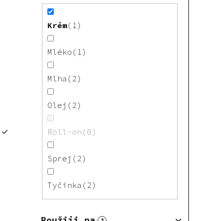
Krém
1
Mléko
1
Mlha
2
Olej
2
Roll-on
0
Sprej
2
Tyčinka
2
Použiji na
?