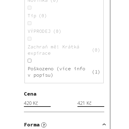
Tip
0
VÝPRODEJ
0
Zachraň mě! Krátká
0
expirace
Poškozeno (více info
1
v popisu)
Cena
420
Kč
421
Kč
Forma
?