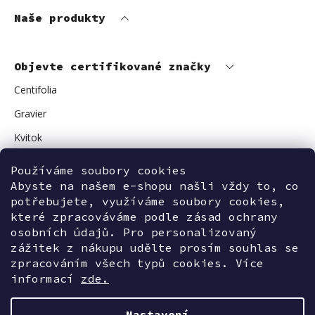
Naše produkty
Objevte certifikované značky
Centifolia
Gravier
Kvitok
Vuokkoset
Používáme soubory cookies
Abyste na našem e-shopu našli vždy to, co
Avant Skincare
potřebujete, využíváme soubory cookies,
Sonnentor
které zpracováváme podle zásad ochrany
osobních údajů. Pro personalizovaný
zážitek z nákupu udělte prosím souhlas se
zpracováním všech typů cookies. Více
Kontaktujte nás
informací
zde.
Nastavení