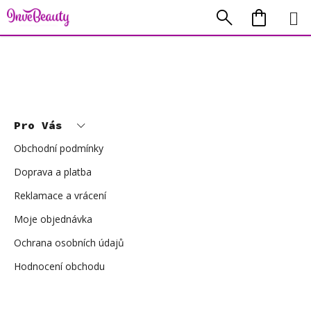
Přejít
Hledat
NÁKUP
na
KOŠÍK
obsah
Z
á
p
Pro Vás
a
t
í
Obchodní podmínky
Doprava a platba
Reklamace a vrácení
Moje objednávka
Ochrana osobních údajů
Hodnocení obchodu